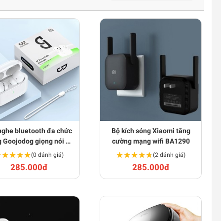
nghe bluetooth đa chức
Bộ kích sóng Xiaomi tăng
 Goojodog giọng nói AI
cường mạng wifi BA1290
BA1934
★★★★★
★★★★★
★★★★★
★★★★★
(0 đánh giá)
(2 đánh giá)
285.000đ
285.000đ