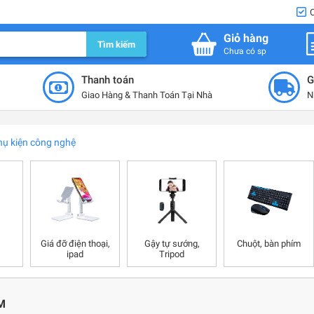
Giỏ hàng
Tìm kiếm
Chưa có sp
Thanh toán
G
Giao Hàng & Thanh Toán Tại Nhà
N
hụ kiện công nghệ
Giá đỡ điện thoại,
Gậy tự sướng,
Chuột, bàn phím
ipad
Tripod
M