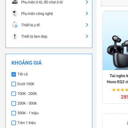
Phụ kiện ô tô, đồ chơi ô tô
Phụ kiện công nghệ
Thiết bị y tế
Thiết bị làm đẹp
KHOẢNG GIÁ
Tất cả
Tai nghe 
Hoco EQ2 ch
Dưới 100K
âm bass
★★★
★★★
100K - 200K
28
200K - 500K
500K - 1 triệu
Trên 1 triệu