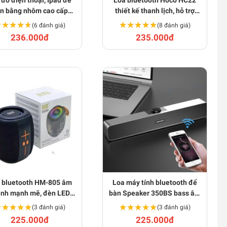
 đỡ điện thoại, Ipad để
Loa bluetooth Hoco HC22
n bằng nhôm cao cấp
thiết kế thanh lịch, hỗ trợ
A109
Bluetooth, FM, thẻ TF
★★★★★
★★★★★
★★★★★
★★★★★
(6 đánh giá)
(8 đánh giá)
BA1573
236.000đ
235.000đ
 bluetooth HM-805 âm
Loa máy tính bluetooth để
anh mạnh mẽ, đèn LED
bàn Speaker 350BS bass âm
GB cao cấp BA1680
thanh sống động BA1460
★★★★★
★★★★★
★★★★★
★★★★★
(3 đánh giá)
(3 đánh giá)
225.000đ
225.000đ