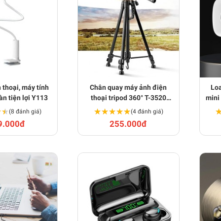
 thoại, máy tính
Chân quay máy ảnh điện
Loa
àn tiện lợi Y113
thoại tripod 360° T-3520
mini 
thiết kế chắc chắn BA1588
★★
★★
★★★★★
★★★★★
(8 đánh giá)
(4 đánh giá)
9.000đ
255.000đ