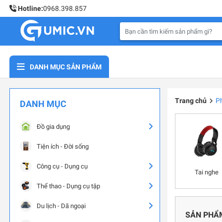
Hotline:
0968.398.857
DANH MỤC SẢN PHẨM
Trang chủ
P
DANH MỤC
Đồ gia dụng
Tiện ích - Đời sống
Công cụ - Dụng cụ
Tai nghe
Thể thao - Dụng cụ tập
Du lịch - Dã ngoại
SẢN PHẨ