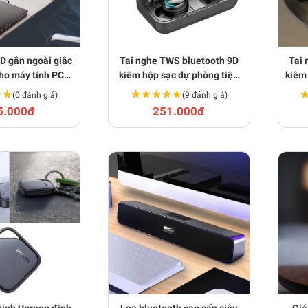
D gắn ngoài giắc
Tai nghe TWS bluetooth 9D
Tai 
o máy tính PC,
kiêm hộp sạc dự phòng tiện
kiêm
op BA1981
lợi V138
★★
★★
★★★★★
★★★★★
(0 đánh giá)
(9 đánh giá)
5.000đ
251.000đ