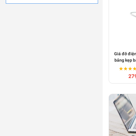
Giá đỡ điện
bảng kẹp b
★★★
★★★
27