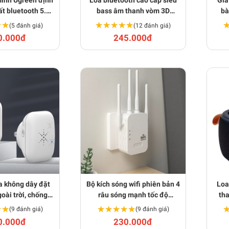
inh Ugreen định
Loa bluetooth cao cấp siêu
Giá
ất bluetooth 5.0
bass âm thanh vòm 3D
bà
A1509
BA1457
★★
★★
★★★★★
★★★★★
(5 đánh giá)
(12 đánh giá)
0.000đ
245.000đ
 không dây đặt
Bộ kích sóng wifi phiên bản 4
Loa
oài trời, chống
râu sóng mạnh tốc độ
th
c tốt BA1023
300mbps BA973
R
★★
★★
★★★★★
★★★★★
(9 đánh giá)
(9 đánh giá)
0.000đ
230.000đ