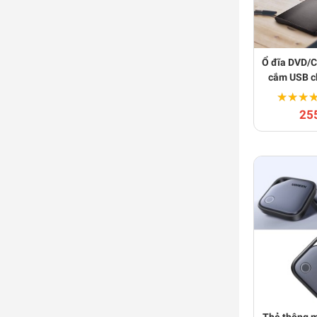
Ổ đĩa DVD/C
cắm USB ch
lapt
★★★
★★★
25