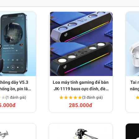
không dây V5.3
Loa máy tính gaming để bàn
Tai 
ống ồn, pin lâu,
JK-1119 bass cực đỉnh, đèn
năng
 mạnh BA1442
đổi màu RGB hiện đại
★★
★★
★★★★★
★★★★★
(1 đánh giá)
(3 đánh giá)
BA1672
5.000đ
285.000đ