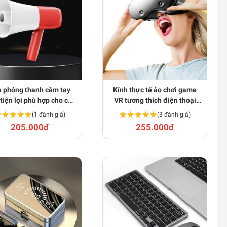
 phóng thanh cầm tay
Kính thực tế ảo chơi game
tiện lợi phù hợp cho các
VR tương thích điện thoại
hoạt động ngoài trời
thông minh BA1986
★★★★★
★★★★★
★★★★★
★★★★★
(1 đánh giá)
(3 đánh giá)
205.000đ
255.000đ