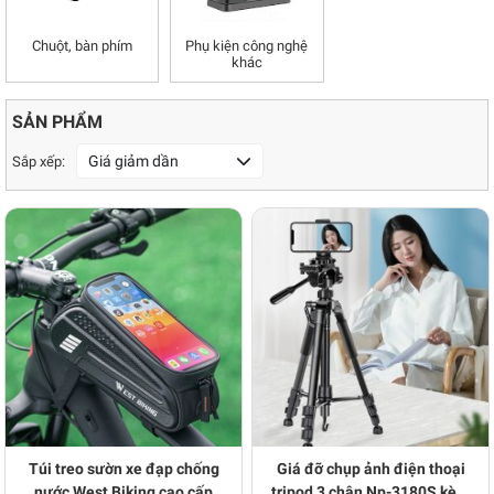
Chuột, bàn phím
Phụ kiện công nghệ
khác
SẢN PHẨM
Giá giảm dần
Sắp xếp:
Túi treo sườn xe đạp chống
Giá đỡ chụp ảnh điện thoại
nước West Biking cao cấp
tripod 3 chân Np-3180S kèm