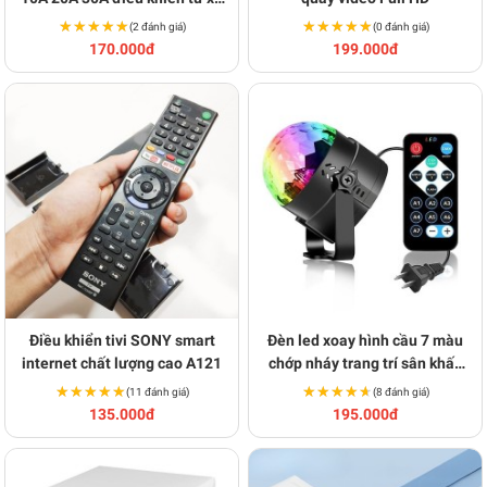
BA1470
★★★★★
★★★★★
★★★★★
★★★★★
(2 đánh giá)
(0 đánh giá)
170.000đ
199.000đ
Điều khiển tivi SONY smart
Đèn led xoay hình cầu 7 màu
internet chất lượng cao A121
chớp nháy trang trí sân khấu
V100
★★★★★
★★★★★
★★★★★
★★★★★
(11 đánh giá)
(8 đánh giá)
135.000đ
195.000đ