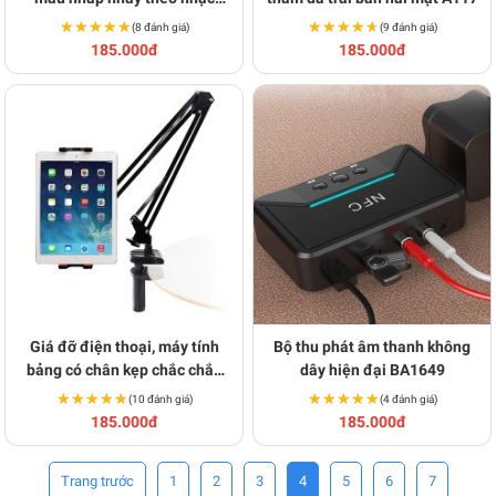
BA151
★★★★★
★★★★★
★★★★★
★★★★★
(8 đánh giá)
(9 đánh giá)
185.000đ
185.000đ
Giá đỡ điện thoại, máy tính
Bộ thu phát âm thanh không
bảng có chân kẹp chắc chắn
dây hiện đại BA1649
P130
★★★★★
★★★★★
★★★★★
★★★★★
(10 đánh giá)
(4 đánh giá)
185.000đ
185.000đ
1
2
3
4
5
6
7