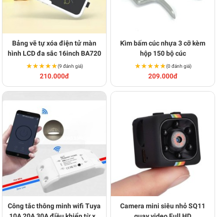
Bảng vẽ tự xóa điện tử màn
Kìm bấm cúc nhựa 3 cỡ kèm
hình LCD đa sắc 16inch BA720
hộp 150 bộ cúc
★★★★★
★★★★★
★★★★★
★★★★★
(9 đánh giá)
(0 đánh giá)
210.000đ
209.000đ
Công tắc thông minh wifi Tuya
Camera mini siêu nhỏ SQ11
10A 20A 30A điều khiển từ xa
quay video Full HD