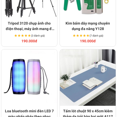
Tripod 3120 chụp ảnh cho
Kìm bấm dây mạng chuyên
điện thoại, máy ảnh mang đi
dụng đa năng Y128
du lịch BA1225
★★★★★
★★★★★
★★★★★
★★★★★
(3 đánh giá)
(7 đánh giá)
190.000đ
190.000đ
Loa bluetooth mini đèn LED 7
Tấm lót chuột 90 x 45cm kiêm
màu nhấp nháy theo nhạc
thảm da trải bàn hai mặt A117