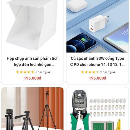
Hộp chụp ảnh sản phẩm tích
Củ sạc nhanh 33W cổng Type
hợp đèn led nhỏ gọn
C PD cho iphone 14, 13 12, 11,
40x40x40cm V121
pro max BA1022
★★★★★
★★★★★
★★★★★
★★★★★
(5 đánh giá)
(2 đánh giá)
195.000đ
195.000đ