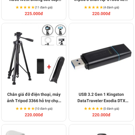
BA1385
remote BA1589
★★★★★
★★★★★
★★★★★
★★★★★
(11 đánh giá)
(4 đánh giá)
225.000đ
220.000đ
Chân giá đỡ điện thoại, máy
USB 3.2 Gen 1 Kingston
ảnh Tripod 3366 hỗ trợ chụp
DataTraveler Exodia DTX
ảnh chuyên nghiệp Y139
64GB
★★★★★
★★★★★
★★★★★
★★★★★
(10 đánh giá)
(0 đánh giá)
220.000đ
220.000đ