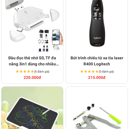
Đầu đọc thẻ nhớ SD, TF đa
Bút trình chiếu từ xa tia laser
năng 3in1 dùng cho nhiều
R400 Logitech
thiết bị BA755
★★★★★
★★★★★
★★★★★
★★★★★
(6 đánh giá)
(0 đánh giá)
220.000đ
215.000đ