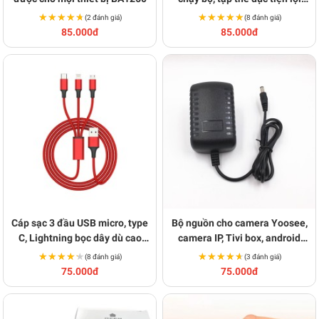
BA640
★★★★★
★★★★★
★★★★★
★★★★★
(2 đánh giá)
(8 đánh giá)
85.000đ
85.000đ
Cáp sạc 3 đầu USB micro, type
Bộ nguồn cho camera Yoosee,
C, Lightning bọc dây dù cao
camera IP, Tivi box, android
cấp Y111
box BA1344
★★★★★
★★★★★
★★★★★
★★★★★
(8 đánh giá)
(3 đánh giá)
75.000đ
75.000đ