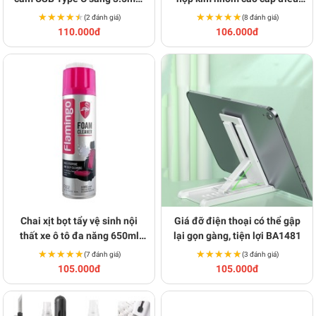
tiện lợi BA1093
chỉnh được chiều cao A111
★★★★★
★★★★★
★★★★★
★★★★★
(2 đánh giá)
(8 đánh giá)
110.000đ
106.000đ
Chai xịt bọt tẩy vệ sinh nội
Giá đỡ điện thoại có thể gập
thất xe ô tô đa năng 650ml
lại gọn gàng, tiện lợi BA1481
N261
★★★★★
★★★★★
★★★★★
★★★★★
(7 đánh giá)
(3 đánh giá)
105.000đ
105.000đ