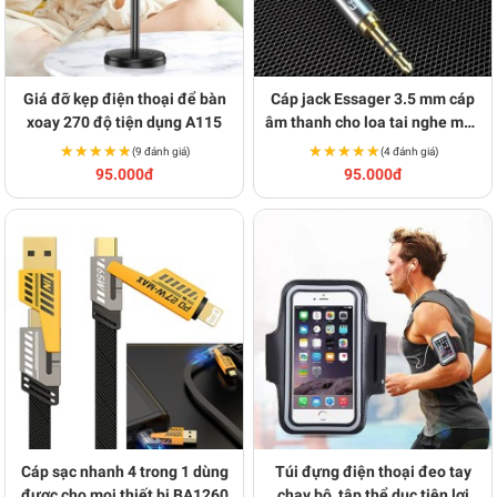
Giá đỡ kẹp điện thoại để bàn
Cáp jack Essager 3.5 mm cáp
xoay 270 độ tiện dụng A115
âm thanh cho loa tai nghe máy
tính ô tô BA1515
★★★★★
★★★★★
★★★★★
★★★★★
(9 đánh giá)
(4 đánh giá)
95.000đ
95.000đ
Cáp sạc nhanh 4 trong 1 dùng
Túi đựng điện thoại đeo tay
được cho mọi thiết bị BA1260
chạy bộ, tập thể dục tiện lợi