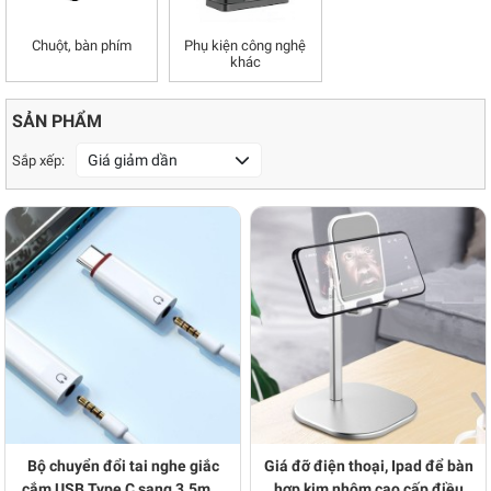
Chuột, bàn phím
Phụ kiện công nghệ
khác
SẢN PHẨM
Giá giảm dần
Sắp xếp:
Bộ chuyển đổi tai nghe giắc
Giá đỡ điện thoại, Ipad để bàn
cắm USB Type C sang 3.5mm
hợp kim nhôm cao cấp điều