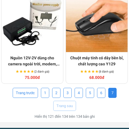
Nguồn 12V-2V dùng cho
Chuột máy tính có dây bền bỉ,
camera ngoài trời, modem,
chất lượng cao Y129
wifi, tivi box BA1346
★★★★★
★★★★★
★★★★★
★★★★★
(2 đánh giá)
(8 đánh giá)
75.000đ
68.000đ
1
2
3
4
5
6
7
Hiển thị
121
đến
134
trên
134
bản ghi