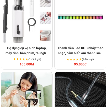
Bộ dụng cụ vệ sinh laptop,
Thanh đèn Led RGB nháy theo
máy tính, bàn phím, tai nghe
nhạc, cảm biến âm thanh siêu
airpod đa năng 7 in 1 BA1270
nhạy V108
★★★★★
★★★★★
★★★★★
★★★★★
(3 đánh giá)
(8 đánh giá)
105.000đ
95.000đ