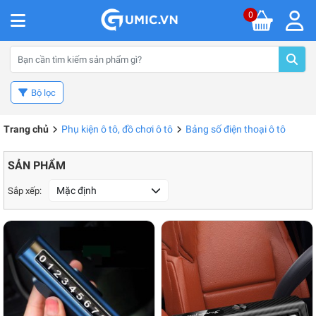
0
Bộ lọc
Trang chủ
Phụ kiện ô tô, đồ chơi ô tô
Bảng số điện thoại ô tô
SẢN PHẨM
Mặc định
Sắp xếp: