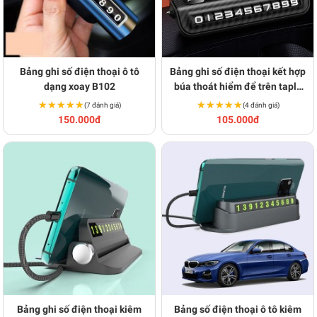
Bảng ghi số điện thoại ô tô
Bảng ghi số điện thoại kết hợp
dạng xoay B102
búa thoát hiểm để trên taplo
xe ô tô BA1992
★★★★★
★★★★★
★★★★★
★★★★★
(7 đánh giá)
(4 đánh giá)
150.000đ
105.000đ
Bảng ghi số điện thoại kiêm
Bảng số điện thoại ô tô kiêm