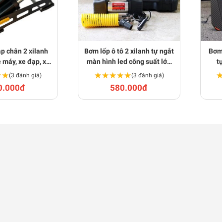
p chân 2 xilanh
Bơm lốp ô tô 2 xilanh tự ngắt
Bơm 
 máy, xe đạp, xe
màn hình led công suất lớn
t
 BA1617
kèm hộp phụ kiện BA1601
★★
★★
★★★★★
★★★★★
(3 đánh giá)
(3 đánh giá)
0.000đ
580.000đ