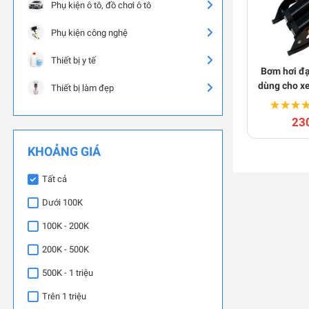
Phụ kiện ô tô, đồ chơi ô tô
Phụ kiện công nghệ
Thiết bị y tế
Bơm hơi đạ
dùng cho xe
Thiết bị làm đẹp
oto
★★★
★★★
23
KHOẢNG GIÁ
Tất cả
Dưới 100K
100K - 200K
200K - 500K
500K - 1 triệu
Trên 1 triệu