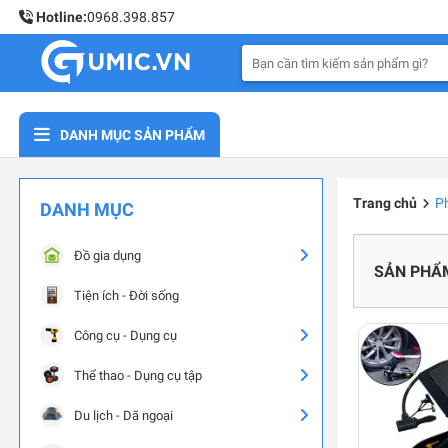
Hotline:
0968.398.857
DANH MỤC SẢN PHẨM
Trang chủ
Ph
DANH MỤC
Đồ gia dụng
SẢN PHẨ
Tiện ích - Đời sống
Công cụ - Dụng cụ
Thể thao - Dụng cụ tập
Du lịch - Dã ngoại