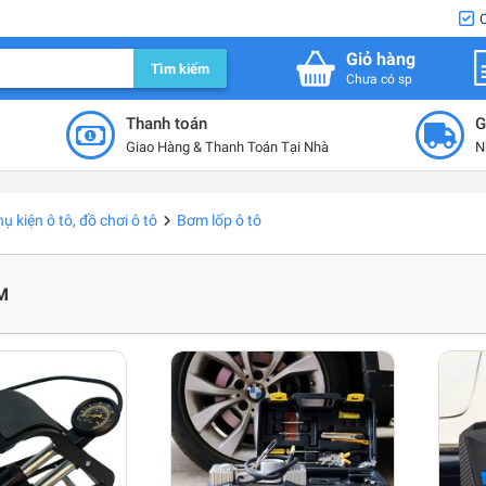
Giỏ hàng
Tìm kiếm
Chưa có sp
Thanh toán
G
Giao Hàng & Thanh Toán Tại Nhà
N
ụ kiện ô tô, đồ chơi ô tô
Bơm lốp ô tô
M