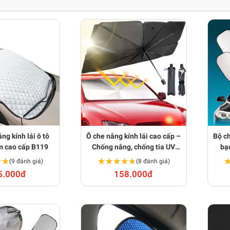
ng kính lái ô tô
Ô che nắng kính lái cao cấp –
Bộ ch
m cao cấp B119
Chống nắng, chống tia UV
bạ
cho xe ô tô B117
★★
★★
★★★★★
★★★★★
(9 đánh giá)
(8 đánh giá)
5.000đ
158.000đ