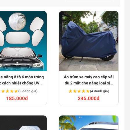
e nắng ô tô 6 món tráng
Áo trùm xe máy cao cấp vải
c cách nhiệt chống UV
dù 2 mặt che nắng loại xịn
BA1925
siêu bền BA909
★★★★★
★★★★★
★★★★★
★★★★★
(3 đánh giá)
(4 đánh giá)
185.000đ
245.000đ