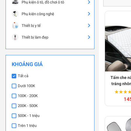
Phụ kiện ô tô, đồ chơi ô tô
Phụ kiện công nghệ
Thiết bị y tế
Thiết bị làm đẹp
KHOẢNG GIÁ
Tất cả
Tấm che nắ
tráng nhô
Dưới 100K
★★★
★★★
100K - 200K
14
200K - 500K
500K - 1 triệu
Trên 1 triệu