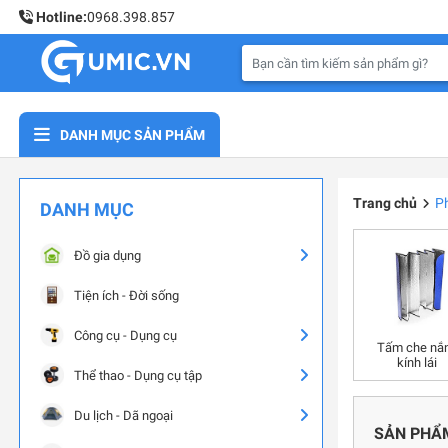
Hotline:
0968.398.857
DANH MỤC SẢN PHẨM
Trang chủ
Ph
DANH MỤC
Đồ gia dụng
Tiện ích - Đời sống
Công cụ - Dụng cụ
Tấm che nắ
kính lái
Thể thao - Dụng cụ tập
Du lịch - Dã ngoại
SẢN PHẨ