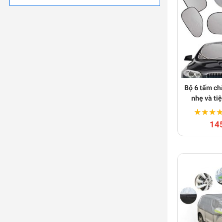
Bộ 6 tấm ch
nhẹ và ti
★★★
★★★
14