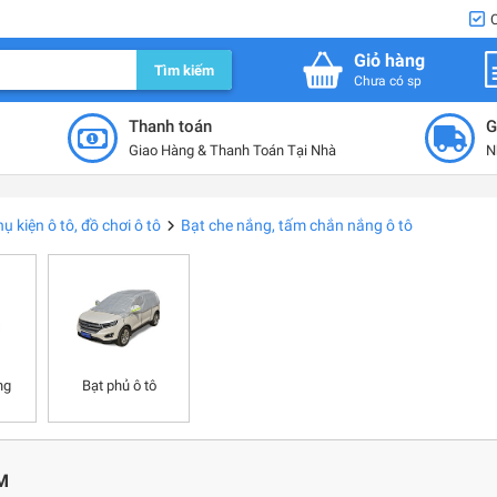
Giỏ hàng
Tìm kiếm
Chưa có sp
Thanh toán
G
Giao Hàng & Thanh Toán Tại Nhà
N
ụ kiện ô tô, đồ chơi ô tô
Bạt che nắng, tấm chắn nắng ô tô
ng
Bạt phủ ô tô
M