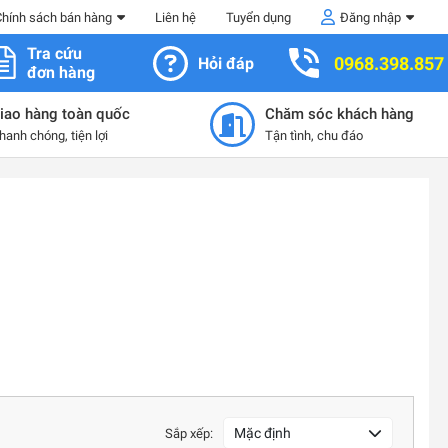
Chính sách bán hàng
Liên hệ
Tuyển dụng
Đăng nhập
Tra cứu
0968.398.857
Hỏi đáp
đơn hàng
iao hàng toàn quốc
Chăm sóc khách hàng
hanh chóng, tiện lợi
Tận tình, chu đáo
Mặc định
Sắp xếp: