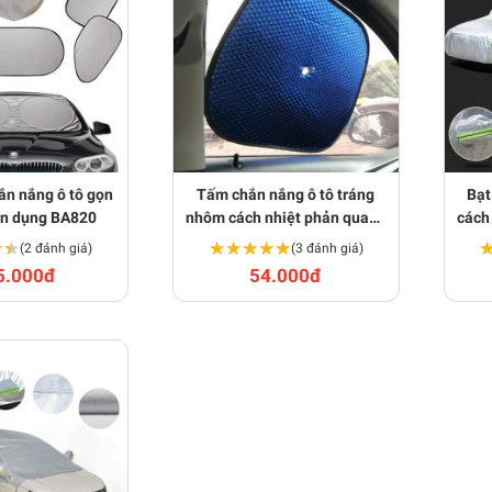
ắn nắng ô tô gọn
Tấm chắn nắng ô tô tráng
Bạt
ện dụng BA820
nhôm cách nhiệt phản quang
cách 
BA819
★★
★★
★★★★★
★★★★★
(2 đánh giá)
(3 đánh giá)
5.000đ
54.000đ