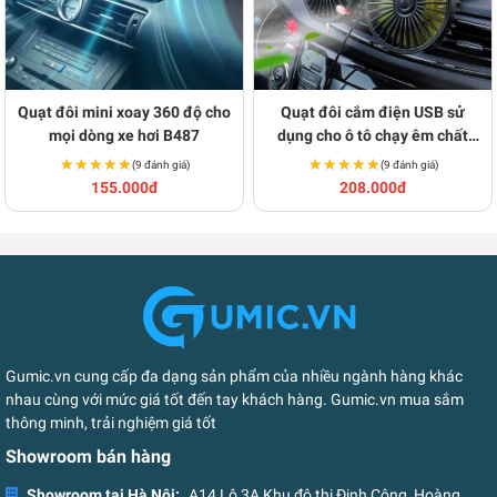
Quạt đôi mini xoay 360 độ cho
Quạt đôi cắm điện USB sử
mọi dòng xe hơi B487
dụng cho ô tô chạy êm chất
lượng tốt B486
★★★★★
★★★★★
★★★★★
★★★★★
(9 đánh giá)
(9 đánh giá)
155.000đ
208.000đ
Gumic.vn cung cấp đa dạng sản phẩm của nhiều ngành hàng khác
nhau cùng với mức giá tốt đến tay khách hàng. Gumic.vn mua sắm
thông minh, trải nghiệm giá tốt
Showroom bán hàng
Showroom tại Hà Nội:
A14 Lô 3A Khu đô thị Định Công, Hoàng