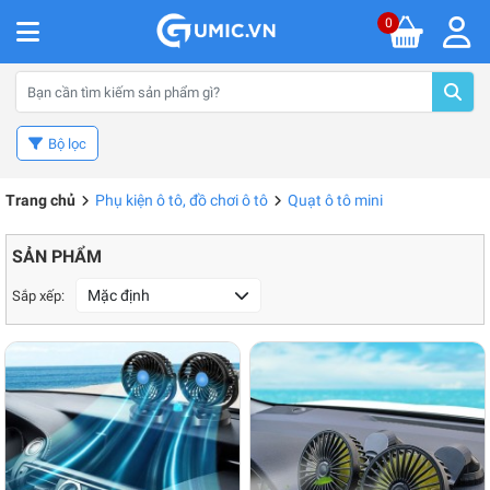
0
Bộ lọc
Trang chủ
Phụ kiện ô tô, đồ chơi ô tô
Quạt ô tô mini
SẢN PHẨM
Mặc định
Sắp xếp: