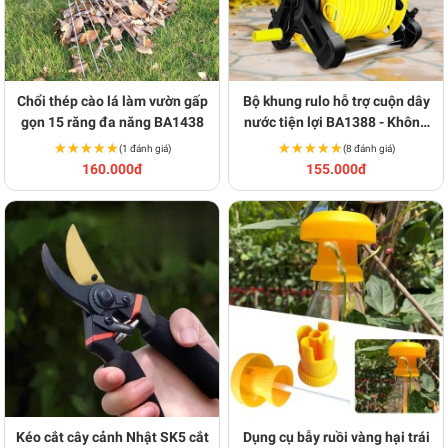
Chổi thép cào lá làm vườn gấp
Bộ khung rulo hỗ trợ cuộn dây
gọn 15 răng đa năng BA1438
nước tiện lợi BA1388 - Không
kèm dây vòi
★★★★★
★★★★★
★★★★★
★★★★★
(1 đánh giá)
(8 đánh giá)
160.000đ
155.000đ
Kéo cắt cây cảnh Nhật SK5 cắt
Dụng cụ bẫy ruồi vàng hại trái