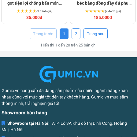
gọt tiện lợi chống bẩn móng
béc bằng đồng đầy đủ phụ
tay S215
kiện S130
★★★★★
★★★★★
★★★★★
★★★★★
(3 đánh giá)
(7 đánh giá)
35.000đ
185.000đ
1
2
Hiển thị
1
đến
20
trên
25
bản ghi
Gumic.vn cung cấp đa dạng sản phẩm của nhiều ngành hàng khác
nhau cùng với mức giá tốt đến tay khách hàng. Gumic.vn mua sắm
thông minh, trải nghiệm giá tốt
Showroom bán hàng
Showroom tại Hà Nội:
A14 Lô 3A Khu đô thị Định Công, Hoàng
Mai, Hà Nội