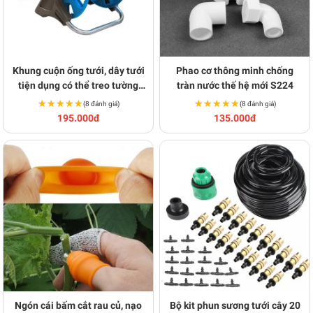
Khung cuộn ống tưới, dây tưới
Phao cơ thông minh chống
tiện dụng có thể treo tường
tràn nước thế hệ mới S224
N276
★★★★★
★★★★★
★★★★★
★★★★★
(8 đánh giá)
(8 đánh giá)
195.000đ
135.000đ
Ngón cái bấm cắt rau củ, nạo
Bộ kit phun sương tưới cây 20