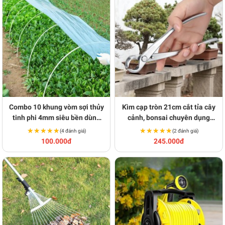
Combo 10 khung vòm sợi thủy
Kìm cạp tròn 21cm cắt tỉa cây
tinh phi 4mm siêu bền dùng
cảnh, bonsai chuyên dụng
làm khung vòm phủ nilong
BA1439
★★★★★
★★★★★
★★★★★
★★★★★
(4 đánh giá)
(2 đánh giá)
BA1610
100.000đ
245.000đ