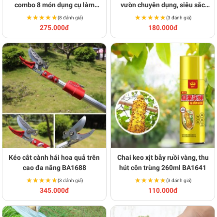
combo 8 món dụng cụ làm
vườn chuyên dụng, siêu sắc
vườn BA1324
BA1525
★★★★★
★★★★★
★★★★★
★★★★★
(8 đánh giá)
(3 đánh giá)
275.000đ
180.000đ
Kéo cắt cành hái hoa quả trên
Chai keo xịt bẫy ruồi vàng, thu
cao đa năng BA1688
hút côn trùng 260ml BA1641
★★★★★
★★★★★
★★★★★
★★★★★
(3 đánh giá)
(3 đánh giá)
345.000đ
110.000đ