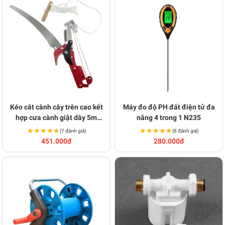
Kéo cắt cành cây trên cao kết
Máy đo độ PH đất điện tử đa
hợp cưa cành giật dây 5m
năng 4 trong 1 N235
N260
★★★★★
★★★★★
★★★★★
★★★★★
(7 đánh giá)
(8 đánh giá)
451.000đ
280.000đ