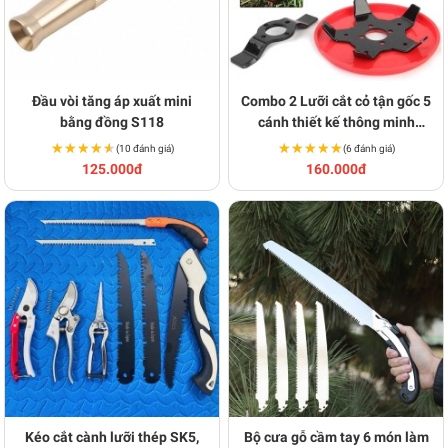
Đầu vòi tăng áp xuất mini
Combo 2 Lưỡi cắt cỏ tận gốc 5
bằng đồng S118
cánh thiết kế thông minh
BA1765
★★★★★
★★★★★
★★★★★
★★★★★
(10 đánh giá)
(6 đánh giá)
125.000đ
160.000đ
Kéo cắt cành lưỡi thép SK5,
Bộ cưa gỗ cầm tay 6 món làm