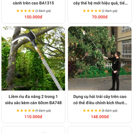
cành trên cao BA1315
cây thế hệ mới hiệu quả, tiết
kiệm chi phí BA780
★★★★★
★★★★★
★★★★★
★★★★★
(3 đánh giá)
(2 đánh giá)
150.000đ
70.000đ
Liềm rìu đa năng 2 trong 1
Dụng cụ hái trái cây trên cao
siêu sắc kèm cán 60cm BA748
có thể điều chỉnh kích thước
BA664
★★★★★
★★★★★
★★★★★
★★★★★
(9 đánh giá)
(8 đánh giá)
110.000đ
148.000đ