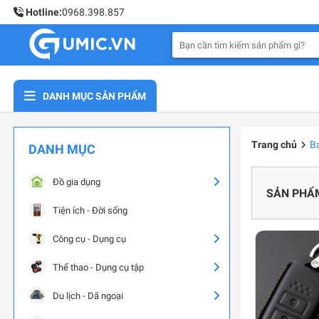
Hotline:
0968.398.857
DANH MỤC SẢN PHẨM
Trang chủ
Ba
DANH MỤC
Đồ gia dụng
SẢN PHẨ
Tiện ích - Đời sống
Công cụ - Dụng cụ
Thể thao - Dụng cụ tập
Du lịch - Dã ngoại