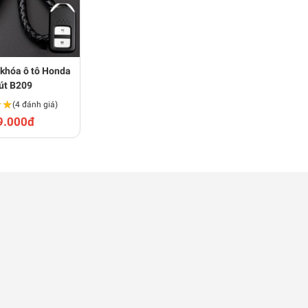
 khóa ô tô Honda
út B209
★★
★★
(4 đánh giá)
9.000đ