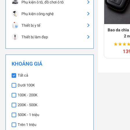
Phụ kiện ô tô, đồ chơi ô tô
Phụ kiện công nghệ
Thiết bị y tế
Bao da chìa
2 n
Thiết bị làm đẹp
★★★
★★★
13
KHOẢNG GIÁ
Tất cả
Dưới 100K
100K - 200K
200K - 500K
500K - 1 triệu
Trên 1 triệu