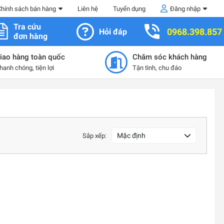
Chính sách bán hàng
Liên hệ
Tuyển dụng
Đăng nhập
Tra cứu
0968.398.857
Hỏi đáp
đơn hàng
iao hàng toàn quốc
Chăm sóc khách hàng
hanh chóng, tiện lợi
Tận tình, chu đáo
Mặc định
Sắp xếp: