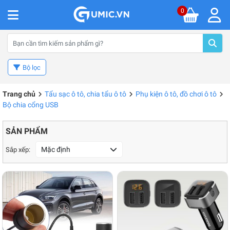
0
Bộ lọc
Trang chủ
Tẩu sạc ô tô, chia tẩu ô tô
Phụ kiện ô tô, đồ chơi ô tô
Bộ chia cổng USB
SẢN PHẨM
Mặc định
Sắp xếp: