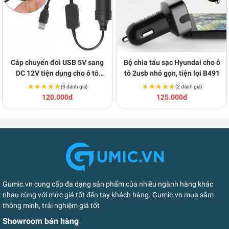
Cáp chuyển đổi USB 5V sang
Bộ chia tẩu sạc Hyundai cho ô
DC 12V tiện dụng cho ô tô
tô 2usb nhỏ gọn, tiện lợi B491
BA1971
★★★★★
★★★★★
★★★★★
★★★★★
(3 đánh giá)
(2 đánh giá)
120.000đ
125.000đ
Gumic.vn cung cấp đa dạng sản phẩm của nhiều ngành hàng khác
nhau cùng với mức giá tốt đến tay khách hàng. Gumic.vn mua sắm
thông minh, trải nghiệm giá tốt
Showroom bán hàng