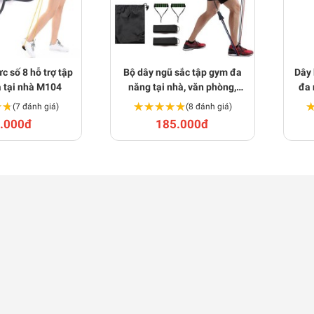
c số 8 hỗ trợ tập
Bộ dây ngũ sắc tập gym đa
Dây 
 tại nhà M104
năng tại nhà, văn phòng,
đa 
phòng tập M105
★★
★★
★★★★★
★★★★★
(7 đánh giá)
(8 đánh giá)
.000đ
185.000đ