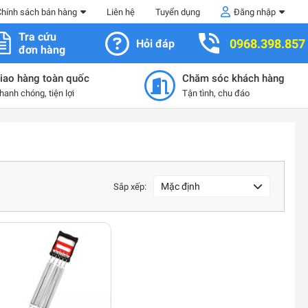
Chính sách bán hàng
Liên hệ
Tuyển dụng
Đăng nhập
Tra cứu
0968.398.857
Hỏi đáp
đơn hàng
iao hàng toàn quốc
Chăm sóc khách hàng
hanh chóng, tiện lợi
Tận tình, chu đáo
Mặc định
Sắp xếp: