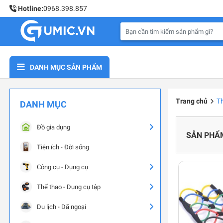
Hotline:
0968.398.857
DANH MỤC SẢN PHẨM
Trang chủ
Th
DANH MỤC
Đồ gia dụng
SẢN PHẨ
Tiện ích - Đời sống
Công cụ - Dụng cụ
Thể thao - Dụng cụ tập
Du lịch - Dã ngoại