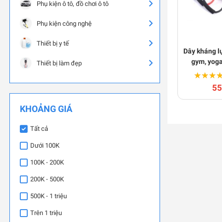
Phụ kiện ô tô, đồ chơi ô tô
Phụ kiện công nghệ
Thiết bị y tế
Dây kháng lự
gym, yoga
Thiết bị làm đẹp
★★★
★★★
55
KHOẢNG GIÁ
Tất cả
Dưới 100K
100K - 200K
200K - 500K
500K - 1 triệu
Trên 1 triệu