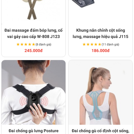
Đai massage đấm bóp lưng, cổ
Khung nắn chỉnh cột sống
vai gáy cao cấp W-808 J123
lưng, massage hiệu quả J115
★★★★★
★★★★★
★★★★★
★★★★★
(8 đánh giá)
(11 đánh giá)
245.000đ
186.000đ
Đai chống gù lưng Posture
Đai chống gù cố định cột sống,