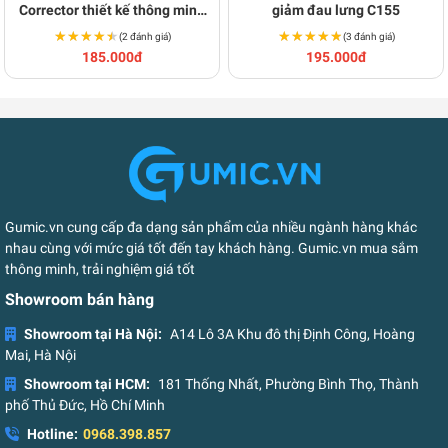
Corrector thiết kế thông minh
giảm đau lưng C155
C128
★★★★★
★★★★★
★★★★★
★★★★★
(2 đánh giá)
(3 đánh giá)
185.000đ
195.000đ
Gumic.vn cung cấp đa dạng sản phẩm của nhiều ngành hàng khác
nhau cùng với mức giá tốt đến tay khách hàng. Gumic.vn mua sắm
thông minh, trải nghiệm giá tốt
Showroom bán hàng
Showroom tại Hà Nội:
A14 Lô 3A Khu đô thị Định Công, Hoàng
Mai, Hà Nội
Showroom tại HCM:
181 Thống Nhất, Phường Bình Thọ, Thành
phố Thủ Đức, Hồ Chí Minh
Hotline:
0968.398.857