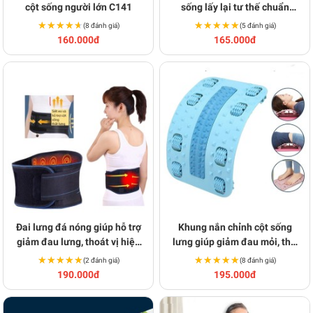
cột sống người lớn C141
sống lấy lại tư thế chuẩn
BA1878
★★★★★
★★★★★
★★★★★
★★★★★
(8 đánh giá)
(5 đánh giá)
160.000đ
165.000đ
Đai lưng đá nóng giúp hỗ trợ
Khung nắn chỉnh cột sống
giảm đau lưng, thoát vị hiệu
lưng giúp giảm đau mỏi, thư
quả BA1198
giãn cột sống BA765
★★★★★
★★★★★
★★★★★
★★★★★
(2 đánh giá)
(8 đánh giá)
190.000đ
195.000đ