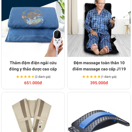
Thảm đệm điện ngải cứu
Đệm massage toàn thân 10
đông y thảo dược cao cấp
điểm massage cao cấp J119
★★★★★
★★★★★
★★★★★
★★★★★
(2 đánh giá)
(1 đánh giá)
651.000đ
395.000đ