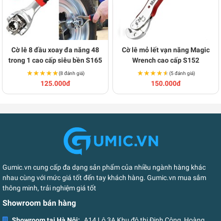
Cờ lê 8 đầu xoay đa năng 48
Cờ lê mỏ lết vạn năng Magic
trong 1 cao cấp siêu bền S165
Wrench cao cấp S152
★★★★★
★★★★★
★★★★★
★★★★★
(8 đánh giá)
(5 đánh giá)
125.000đ
150.000đ
Gumic.vn cung cấp đa dạng sản phẩm của nhiều ngành hàng khác
nhau cùng với mức giá tốt đến tay khách hàng. Gumic.vn mua sắm
thông minh, trải nghiệm giá tốt
Showroom bán hàng
Showroom tại Hà Nội:
A14 Lô 3A Khu đô thị Định Công, Hoàng