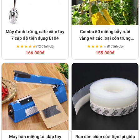
Máy đánh trứng, cafe cầm tay
Combo 50 miếng bẫy ruồi
7 cấp độ tiện dụng E104
vàng và các loại côn trùng
S218
★★★★★
★★★★★
★★★★★
★★★★★
(12 đánh giá)
(8 đánh giá)
166.000đ
155.000đ
Máy hàn miệng túi dập tay
Ron dán chân cửa tiện lợi giúp