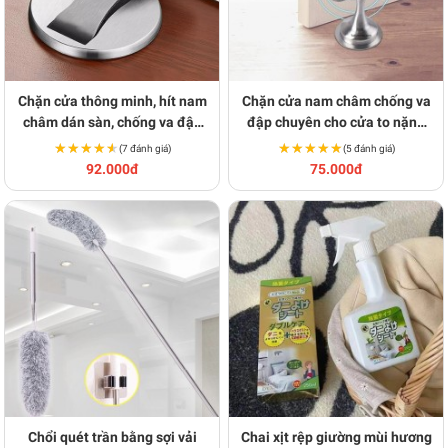
Chặn cửa thông minh, hít nam
Chặn cửa nam châm chống va
châm dán sàn, chống va đập
đập chuyên cho cửa to nặng
T146
T147
★★★★★
★★★★★
★★★★★
★★★★★
(7 đánh giá)
(5 đánh giá)
92.000đ
75.000đ
Chổi quét trần bằng sợi vải
Chai xịt rệp giường mùi hương