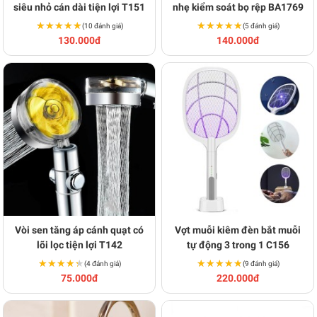
siêu nhỏ cán dài tiện lợi T151
nhẹ kiểm soát bọ rệp BA1769
★★★★★
★★★★★
★★★★★
★★★★★
(10 đánh giá)
(5 đánh giá)
130.000đ
140.000đ
Vòi sen tăng áp cánh quạt có
Vợt muỗi kiêm đèn bắt muỗi
lõi lọc tiện lợi T142
tự động 3 trong 1 C156
★★★★★
★★★★★
★★★★★
★★★★★
(4 đánh giá)
(9 đánh giá)
75.000đ
220.000đ