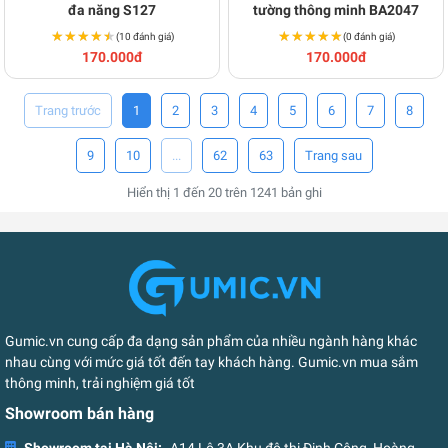
đa năng S127
tường thông minh BA2047
★★★★★
★★★★★
★★★★★
★★★★★
(10 đánh giá)
(0 đánh giá)
170.000đ
170.000đ
1
2
3
4
5
6
7
8
9
10
...
62
63
Hiển thị
1
đến
20
trên
1241
bản ghi
Gumic.vn cung cấp đa dạng sản phẩm của nhiều ngành hàng khác
nhau cùng với mức giá tốt đến tay khách hàng. Gumic.vn mua sắm
thông minh, trải nghiệm giá tốt
Showroom bán hàng