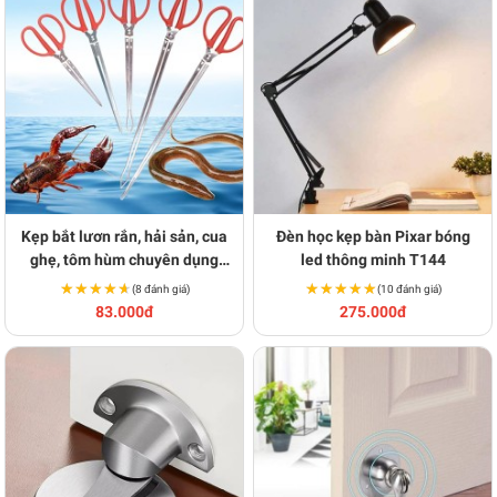
Kẹp bắt lươn rắn, hải sản, cua
Đèn học kẹp bàn Pixar bóng
ghẹ, tôm hùm chuyên dụng
led thông minh T144
S207
★★★★★
★★★★★
★★★★★
★★★★★
(8 đánh giá)
(10 đánh giá)
83.000đ
275.000đ