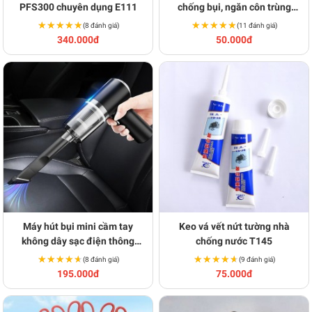
PFS300 chuyên dụng E111
chống bụi, ngăn côn trùng
T148
★★★★★
★★★★★
★★★★★
★★★★★
(8 đánh giá)
(11 đánh giá)
340.000đ
50.000đ
Máy hút bụi mini cầm tay
Keo vá vết nứt tường nhà
không dây sạc điện thông
chống nước T145
minh E158
★★★★★
★★★★★
★★★★★
★★★★★
(8 đánh giá)
(9 đánh giá)
195.000đ
75.000đ