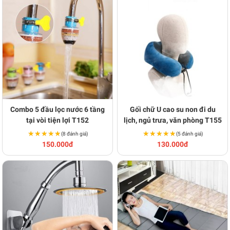
Combo 5 đầu lọc nước 6 tầng
Gối chữ U cao su non đi du
tại vòi tiện lợi T152
lịch, ngủ trưa, văn phòng T155
★★★★★
★★★★★
★★★★★
★★★★★
(8 đánh giá)
(5 đánh giá)
150.000đ
130.000đ