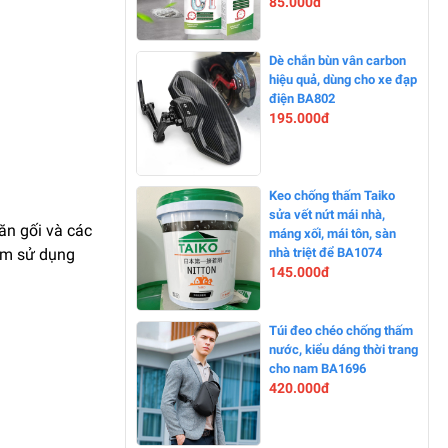
85.000đ
-0%
Dè chắn bùn vân carbon
hiệu quả, dùng cho xe đạp
điện BA802
195.000đ
-0%
Keo chống thấm Taiko
sửa vết nứt mái nhà,
hăn gối và các
máng xối, mái tôn, sàn
âm sử dụng
nhà triệt để BA1074
145.000đ
-0%
Túi đeo chéo chống thấm
nước, kiểu dáng thời trang
cho nam BA1696
420.000đ