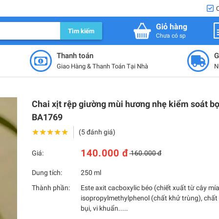
Giỏ hàng
Tìm kiếm
Chưa có sp
Thanh toán
G
Giao Hàng & Thanh Toán Tại Nhà
N
Chai xịt rệp giường mùi hương nhẹ kiểm soát bọ
BA1769
★★★★★
★★★★★
(5 đánh giá)
140.000 đ
Giá:
160.000 đ
Dung tích:
250 ml
Thành phần:
Este axit cacboxylic béo (chiết xuất từ cây mía
isopropylmethylphenol (chất khử trùng), chất
bụi, vi khuẩn.....