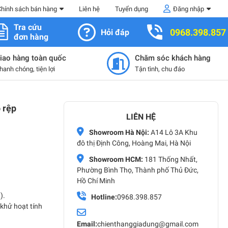
Chính sách bán hàng
Liên hệ
Tuyển dụng
Đăng nhập
Tra cứu
0968.398.857
Hỏi đáp
đơn hàng
iao hàng toàn quốc
Chăm sóc khách hàng
hanh chóng, tiện lợi
Tận tình, chu đáo
 rệp
LIÊN HỆ
Showroom Hà Nội:
A14 Lô 3A Khu
đô thị Định Công, Hoàng Mai, Hà Nội
Showroom HCM:
181 Thống Nhất,
Phường Bình Thọ, Thành phố Thủ Đức,
Hồ Chí Minh
).
Hotline:
0968.398.857
 khử hoạt tính
Email:
chienthanggiadung@gmail.com