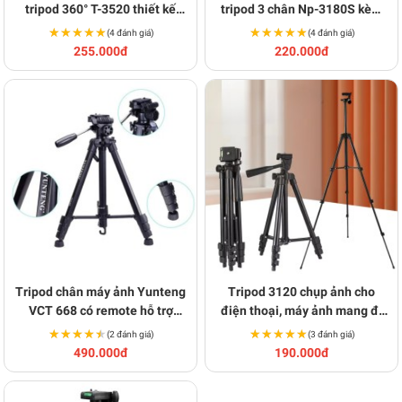
tripod 360° T-3520 thiết kế
tripod 3 chân Np-3180S kèm
chắc chắn BA1588
remote BA1589
★★★★★
★★★★★
★★★★★
★★★★★
(4 đánh giá)
(4 đánh giá)
255.000đ
220.000đ
Tripod chân máy ảnh Yunteng
Tripod 3120 chụp ảnh cho
VCT 668 có remote hỗ trợ
điện thoại, máy ảnh mang đi
chụp ảnh BA1226
du lịch BA1225
★★★★★
★★★★★
★★★★★
★★★★★
(2 đánh giá)
(3 đánh giá)
490.000đ
190.000đ