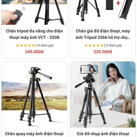
Chân tripod đa năng cho điện
Chân giá đỡ điện thoại, máy
thoại máy ảnh VCT - 5208
ảnh Tripod 3366 hỗ trợ chụp
ảnh chuyên nghiệp Y139
★★★★★
★★★★★
★★★★★
★★★★★
(10 đánh giá)
(10 đánh giá)
345.000đ
220.000đ
Chân quay máy ảnh điện thoại
Giá đỡ chụp ảnh điện thoại