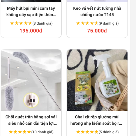
Máy hút bụi mini cầm tay
Keo vá vết nứt tường nhà
không dây sạc điện thông
chống nước T145
minh E158
★★★★★
★★★★★
★★★★★
★★★★★
(8 đánh giá)
(9 đánh giá)
195.000đ
75.000đ
Chổi quét trần bằng sợi vải
Chai xịt rệp giường mùi
siêu nhỏ cán dài tiện lợi
hương nhẹ kiểm soát bọ rệp
T151
BA1769
★★★★★
★★★★★
★★★★★
★★★★★
(10 đánh giá)
(5 đánh giá)