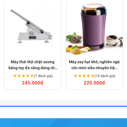
Máy thái thịt chặt xương
Máy xay hạt khô, nghiền ngũ
bằng tay đa năng dùng cho
cốc mini siêu nhuyễn tiện
nhà bếp E105
lợi E157
★★★★★
★★★★★
★★★★★
★★★★★
(7 đánh giá)
(10 đánh giá)
245.000đ
220.000đ