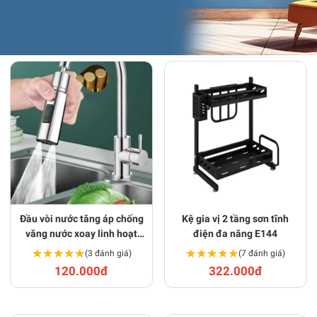
Đầu vòi nước tăng áp chống
Kệ gia vị 2 tầng sơn tĩnh
văng nước xoay linh hoạt
điện đa năng E144
BA1679
★★★★★
★★★★★
★★★★★
★★★★★
(3 đánh giá)
(7 đánh giá)
120.000đ
322.000đ