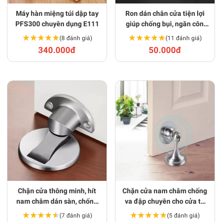
Máy hàn miệng túi dập tay
Ron dán chân cửa tiện lợi
PFS300 chuyên dụng E111
giúp chống bụi, ngăn côn
trùng T148
★★★★★
★★★★★
★★★★★
★★★★★
(8 đánh giá)
(11 đánh giá)
340.000đ
50.000đ
Chặn cửa thông minh, hít
Chặn cửa nam châm chống
nam châm dán sàn, chống
va đập chuyên cho cửa to
va đập T146
nặng T147
★★★★★
★★★★★
★★★★★
★★★★★
(7 đánh giá)
(5 đánh giá)