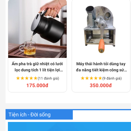
Ấm pha trà giữ nhiệt có lưới
Máy thái hành tỏi dùng tay
lọc dung tích 1 lít tiện lợi
đa năng tiết kiệm công sức
BA265
E126
★★★★★
★★★★★
★★★★★
★★★★★
(11 đánh giá)
(9 đánh giá)
175.000đ
350.000đ
Tiện ích - Đời sống