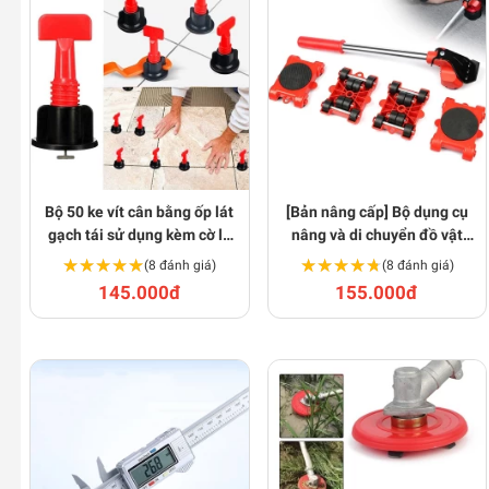
Bộ 50 ke vít cân bằng ốp lát
[Bản nâng cấp] Bộ dụng cụ
gạch tái sử dụng kèm cờ lê
nâng và di chuyển đồ vật
S178
nặng đa năng S149
★★★★★
★★★★★
★★★★★
★★★★★
(8 đánh giá)
(8 đánh giá)
145.000đ
155.000đ