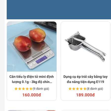
Cân tiểu ly điện tử mini định
Dụng cụ ép trái cây bằng tay
lượng 0.1g - 3kg độ chính
đa năng tiện dụng E119
xác cao BA1229
★★★★★
★★★★★
★★★★★
★★★★★
(9 đánh giá)
(8 đánh giá)
160.000đ
189.000đ