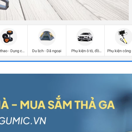
thao - Dụng cụ
Du lịch - Dã ngoại
Phụ kiện ô tô, đồ
Phụ kiện công
tập
chơi ô tô