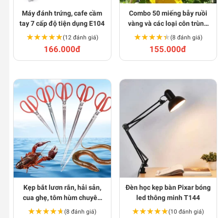
Máy đánh trứng, cafe cầm
Combo 50 miếng bẫy ruồi
tay 7 cấp độ tiện dụng E104
vàng và các loại côn trùng
S218
★★★★★
★★★★★
★★★★★
★★★★★
(12 đánh giá)
(8 đánh giá)
166.000đ
155.000đ
Kẹp bắt lươn rắn, hải sản,
Đèn học kẹp bàn Pixar bóng
cua ghẹ, tôm hùm chuyên
led thông minh T144
dụng S207
★★★★★
★★★★★
★★★★★
★★★★★
(8 đánh giá)
(10 đánh giá)