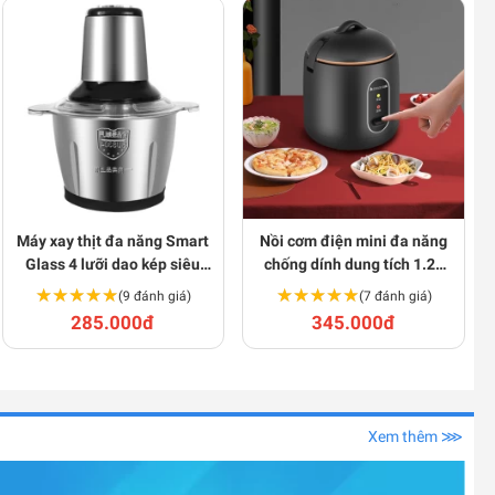
Máy xay thịt đa năng Smart
Nồi cơm điện mini đa năng
Glass 4 lưỡi dao kép siêu
chống dính dung tích 1.2L
sắc bén E102
BA732
★★★★★
★★★★★
★★★★★
★★★★★
(9 đánh giá)
(7 đánh giá)
285.000đ
345.000đ
Xem thêm ⋙