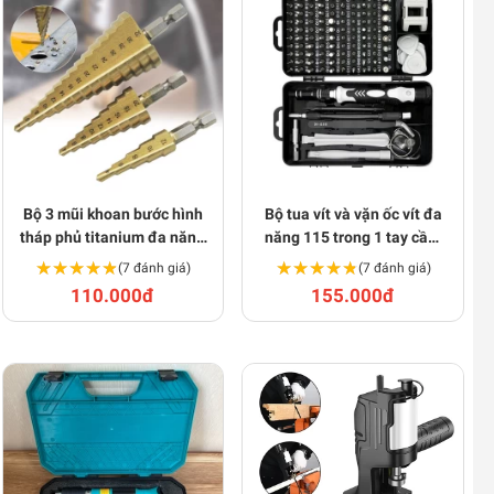
Bộ 3 mũi khoan bước hình
Bộ tua vít và vặn ốc vít đa
tháp phủ titanium đa năng
năng 115 trong 1 tay cầm
S136
chống trượt cao cấp S177
★★★★★
★★★★★
★★★★★
★★★★★
(7 đánh giá)
(7 đánh giá)
110.000đ
155.000đ