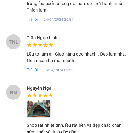
trong lều buổi tối cug đc luôn, có lưới tránh muỗi.
Thích lắm
Trả lời
24/04/2024 20:51
Trần Ngọc Linh
TNL
★★★★★
★★★★★
Lều to lắm ạ . Giao hàng cực nhanh . Đẹp lắm nha.
Nên mua nha mọi người
Trả lời
16/04/2024 09:50
Nguyễn Nga
NN
★★★★★
★★★★★
Shop rất nhiệt tình, lều rất bền và đẹp chắc chắn
nữa, chất vải khá dày dặn