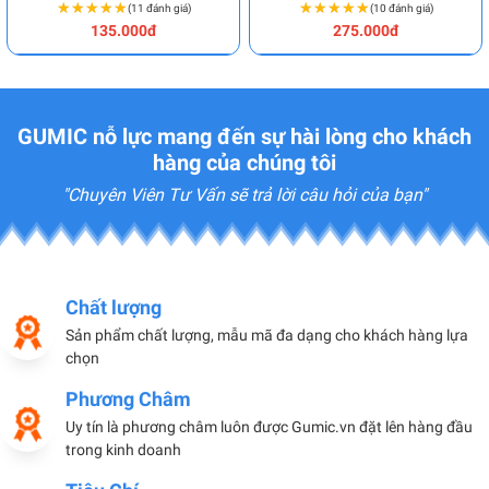
★★★★★
★★★★★
★★★★★
★★★★★
(11 đánh giá)
(10 đánh giá)
135.000đ
275.000đ
GUMIC nỗ lực mang đến sự hài lòng cho khách
hàng của chúng tôi
"Chuyên Viên Tư Vấn sẽ trả lời câu hỏi của bạn"
Chất lượng
Sản phẩm chất lượng, mẫu mã đa dạng cho khách hàng lựa
chọn
Phương Châm
Uy tín là phương châm luôn được Gumic.vn đặt lên hàng đầu
trong kinh doanh