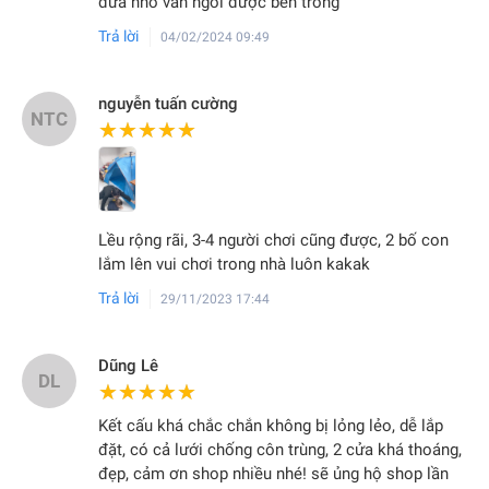
đứa nhỏ vẫn ngồi được bên trong
Trả lời
04/02/2024 09:49
nguyễn tuấn cường
NTC
★★★★★
★★★★★
Lều rộng rãi, 3-4 người chơi cũng được, 2 bố con
lắm lên vui chơi trong nhà luôn kakak
Trả lời
29/11/2023 17:44
Dũng Lê
DL
★★★★★
★★★★★
Kết cấu khá chắc chắn không bị lỏng lẻo, dễ lắp
đặt, có cả lưới chống côn trùng, 2 cửa khá thoáng,
đẹp, cảm ơn shop nhiều nhé! sẽ ủng hộ shop lần