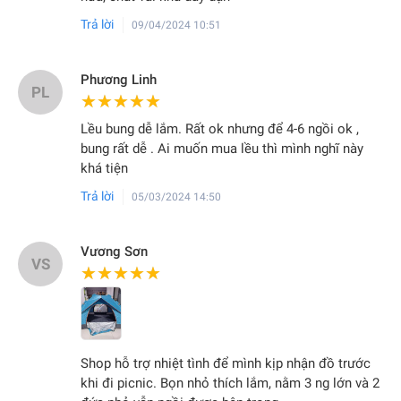
Trả lời
09/04/2024 10:51
Phương Linh
PL
★★★★★
★★★★★
Lều bung dễ lắm. Rất ok nhưng để 4-6 ngồi ok ,
bung rất dễ . Ai muốn mua lều thì mình nghĩ này
khá tiện
Trả lời
05/03/2024 14:50
Vương Sơn
VS
★★★★★
★★★★★
Shop hỗ trợ nhiệt tình để mình kịp nhận đồ trước
khi đi picnic. Bọn nhỏ thích lắm, nằm 3 ng lớn và 2