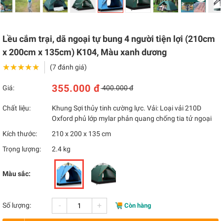
Lều cắm trại, dã ngoại tự bung 4 người tiện lợi (210cm
x 200cm x 135cm) K104, Màu xanh dương
★★★★★
★★★★★
(7 đánh giá)
355.000 đ
Giá:
400.000 đ
Chất liệu:
Khung Sợi thủy tinh cường lực. Vải: Loại vải 210D
Oxford phủ lớp mylar phản quang chống tia tử ngoại
Kích thước:
210 x 200 x 135 cm
Trọng lượng:
2.4 kg
Màu sắc:
-
+
Số lượng:
Còn hàng