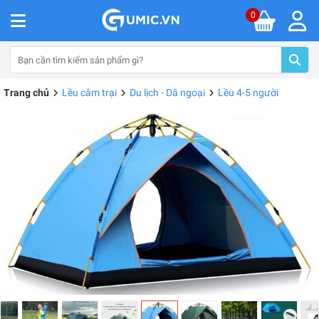
0
Trang chủ
Lều cắm trại
Du lịch - Dã ngoại
Lều 4-5 người