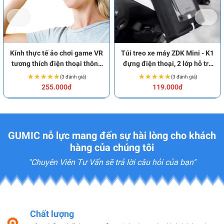
Kính thực tế ảo chơi game VR
Túi treo xe máy ZDK Mini - K1
tương thích điện thoại thông
đựng điện thoại, 2 lớp hỗ trợ
minh BA1986
thoát nhiệt tốt BA1857
★★★★★
★★★★★
★★★★★
★★★★★
(3 đánh giá)
(3 đánh giá)
255.000đ
119.000đ
GUMIC nỗ lực mang đến sự hài lòng cho khách
hàng của chúng tôi
"Chuyên Viên Tư Vấn sẽ trả lời câu hỏi của bạn"
Chất lượng