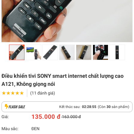
Điều khiển tivi SONY smart internet chất lượng cao
A121, Không giọng nói
★★★★★
★★★★★
(11 đánh giá)
FLASH SALE
Kết thúc sau:
02
:
28
:
54
(Còn
30
sản phẩm)
135.000 đ
Giá:
163.000 đ
Màu sắc:
ĐEN