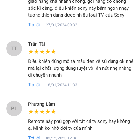
giao hàng khá nhanh chóng. gói hàng có chống
sốc kĩ càng. điều khiển sony này bấm ngon nhạy
tương thích dùng được nhiêu loại TV của Sony
Trả lời
27/01/2024 09:32
Trần Tài
TT
★★★★★
★★★★★
Điều khiển đúng mô tả màu đen về sử dụng ok nhé
mà lại chất lượng dùng tuyệt vời ấn nút nhẹ nhàng
di chuyển nhanh
Trả lời
18/01/2024 11:33
Phương Lâm
PL
★★★★★
★★★★★
Remote này phù gợp với tất cả tv sony hay không
ạ. Mình ko nhớ đời tv của mình
Trả lời
03/12/2023 12:06