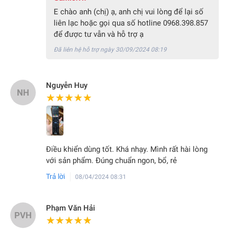
E chào anh (chị) ạ, anh chị vui lòng để lại số
liên lạc hoặc gọi qua số hotline 0968.398.857
để được tư vẫn và hỗ trợ ạ
Đã liên hệ hỗ trợ ngày 30/09/2024 08:19
Nguyễn Huy
NH
★★★★★
★★★★★
Điều khiển dùng tốt. Khá nhạy. Mình rất hài lòng
với sản phẩm. Đúng chuẩn ngon, bổ, rẻ
Trả lời
08/04/2024 08:31
Phạm Văn Hải
PVH
★★★★★
★★★★★