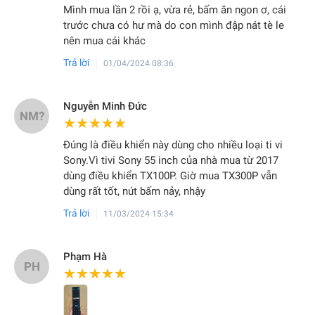
Mình mua lần 2 rồi ạ, vừa rẻ, bấm ăn ngon ơ, cái
trước chưa có hư mà do con mình đập nát tè le
nên mua cái khác
Trả lời
01/04/2024 08:36
Nguyễn Minh Đức
NM?
★★★★★
★★★★★
Đúng là điều khiển này dùng cho nhiều loại ti vi
Sony.Vì tivi Sony 55 inch của nhà mua từ 2017
dùng điều khiển TX100P. Giờ mua TX300P vẫn
dùng rất tốt, nút bấm nảy, nhậy
Trả lời
11/03/2024 15:34
Phạm Hà
PH
★★★★★
★★★★★