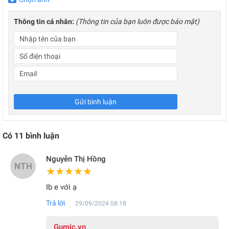
Thông tin cá nhân:
(Thông tin của bạn luôn được bảo mật)
Gửi bình luận
Có
11
bình luận
Nguyễn Thị Hồng
NTH
★★★★★
★★★★★
Ib e với ạ
Trả lời
29/09/2024 08:18
Gumic.vn