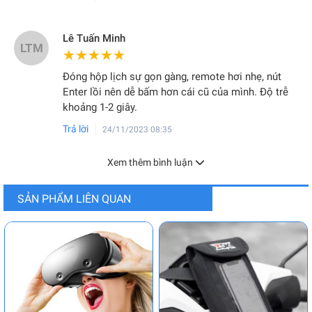
Lê Tuấn Minh
LTM
★★★★★
★★★★★
Đóng hộp lịch sự gọn gàng, remote hơi nhẹ, nút
Enter lồi nên dễ bấm hơn cái cũ của mình. Độ trễ
khoảng 1-2 giây.
Trả lời
24/11/2023 08:35
Xem thêm bình luận
SẢN PHẨM LIÊN QUAN