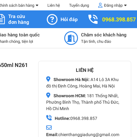
Chính sách bán hàng
Liên hệ
Tuyển dụng
Đăng nhập
Tra cứu
0968.398.857
Hỏi đáp
đơn hàng
iao hàng toàn quốc
Chăm sóc khách hàng
hanh chóng, tiện lợi
Tận tình, chu đáo
g 650ml N261
LIÊN HỆ
Showroom Hà Nội:
A14 Lô 3A Khu
đô thị Định Công, Hoàng Mai, Hà Nội
Showroom HCM:
181 Thống Nhất,
Phường Bình Thọ, Thành phố Thủ Đức,
Hồ Chí Minh
Hotline:
0968.398.857
Email:
chienthanggiadung@gmail.com