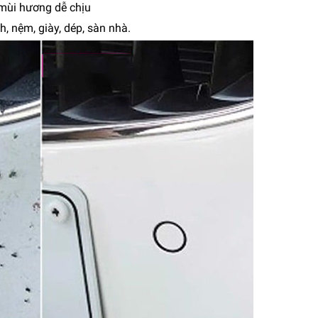
i mùi hương dễ chịu
ch, nệm, giày, dép, sàn nhà.