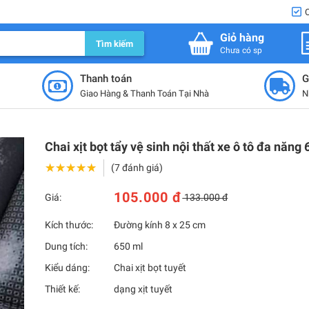
Giỏ hàng
Tìm kiếm
Chưa có sp
Thanh toán
G
Giao Hàng & Thanh Toán Tại Nhà
N
Chai xịt bọt tẩy vệ sinh nội thất xe ô tô đa năn
★★★★★
★★★★★
(7 đánh giá)
105.000 đ
Giá:
133.000 đ
Kích thước:
Đường kính 8 x 25 cm
Dung tích:
650 ml
Kiểu dáng:
Chai xịt bọt tuyết
Thiết kế:
dạng xịt tuyết