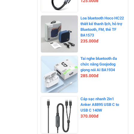
125.000đ
-0%
Loa bluetooth Hoco HC22
thiết kế thanh lịch, hỗ trợ
Bluetooth, FM, thẻ TF
BA1573
235.000đ
-0%
Tai nghe bluetooth đa
chức năng Goojodog
giọng nói AI BA1934
285.000đ
-0%
Cáp sạc nhanh 2in1
Anker A8895 USB C to
USB C 140W
370.000đ