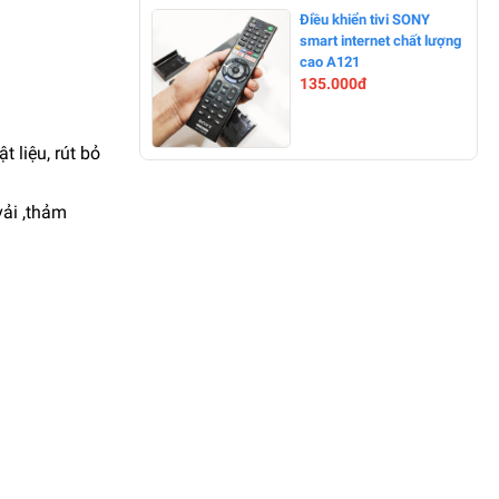
-0%
Điều khiển tivi SONY
smart internet chất lượng
cao A121
135.000đ
 liệu, rút bỏ
-17%
vải ,thảm