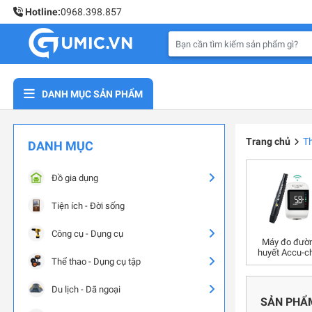
Hotline:
0968.398.857
DANH MỤC SẢN PHẨM
Trang chủ
Th
DANH MỤC
Đồ gia dụng
Tiện ích - Đời sống
Công cụ - Dụng cụ
Máy đo đườ
huyết Accu-c
Thể thao - Dụng cụ tập
Du lịch - Dã ngoại
SẢN PHẨ