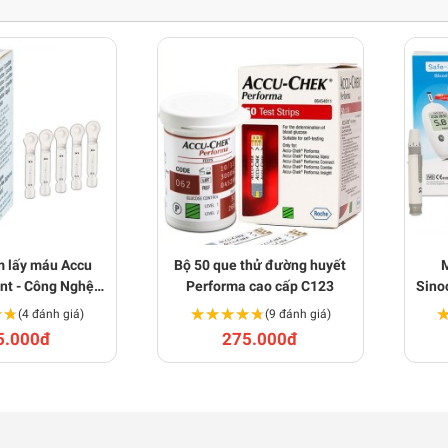
m lấy máu Accu
Bộ 50 que thử đường huyết
nt - Công Nghệ
Performa cao cấp C123
Sino
c C122
★★
★★
★★★★★
★★★★★
(4 đánh giá)
(9 đánh giá)
5.000đ
275.000đ