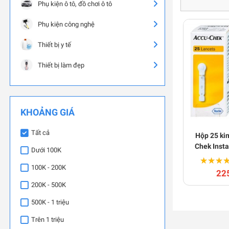
Phụ kiện ô tô, đồ chơi ô tô
Phụ kiện công nghệ
Thiết bị y tế
Thiết bị làm đẹp
KHOẢNG GIÁ
Tất cả
Hộp 25 ki
Chek Insta
Dưới 100K
Đứ
★★★
★★★
100K - 200K
22
200K - 500K
500K - 1 triệu
Trên 1 triệu