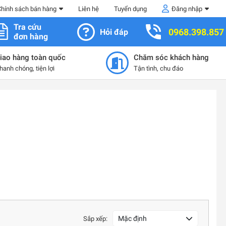
Chính sách bán hàng
Liên hệ
Tuyển dụng
Đăng nhập
Tra cứu
0968.398.857
Hỏi đáp
đơn hàng
iao hàng toàn quốc
Chăm sóc khách hàng
hanh chóng, tiện lợi
Tận tình, chu đáo
Mặc định
Sắp xếp: