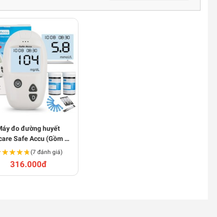
Máy đo đường huyết
care Safe Accu (Gồm 50
que và 50 kim) C119
★★★★★
★★★★★
(7 đánh giá)
316.000đ