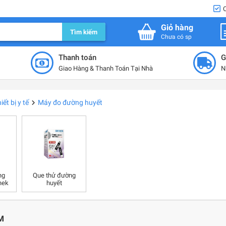
Giỏ hàng
Tìm kiếm
Chưa có sp
Thanh toán
G
Giao Hàng & Thanh Toán Tại Nhà
N
iết bị y tế
Máy đo đường huyết
ng
Que thử đường
hek
huyết
M