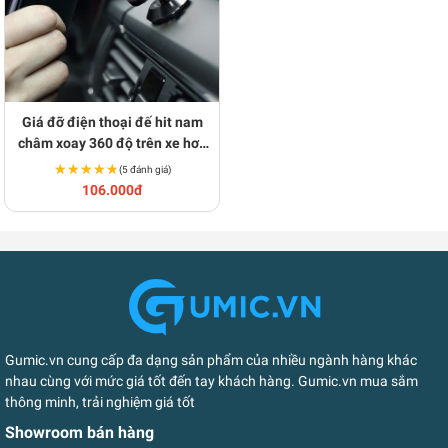
Giá đỡ điện thoại đế hit nam
châm xoay 360 độ trên xe hơi,
ô tô B278
★★★★★
★★★★★
(5 đánh giá)
106.000đ
Gumic.vn cung cấp đa dạng sản phẩm của nhiều ngành hàng khác
nhau cùng với mức giá tốt đến tay khách hàng. Gumic.vn mua sắm
thông minh, trải nghiệm giá tốt
Showroom bán hàng