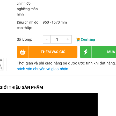
chỉnh độ
nghiêng màn
hình :
Điều chỉnh độ
950 - 1570 mm
cao thấp:
-
+
Số lượng:
Còn hàng
THÊM VÀO GIỎ
MUA
Thời gian và phí giao hàng sẽ được ước tính khi đặt hàng
sách vận chuyển và giao nhận.
 GIỚI THIỆU SẢN PHẨM