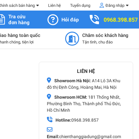
Chính sách bán hàng
Liên hệ
Tuyển dụng
Đăng nhập
Tra cứu
0968.398.857
Hỏi đáp
đơn hàng
iao hàng toàn quốc
Chăm sóc khách hàng
hanh chóng, tiện lợi
Tận tình, chu đáo
LIÊN HỆ
Showroom Hà Nội:
A14 Lô 3A Khu
đô thị Định Công, Hoàng Mai, Hà Nội
Showroom HCM:
181 Thống Nhất,
Phường Bình Thọ, Thành phố Thủ Đức,
Hồ Chí Minh
Hotline:
0968.398.857
Email:
chienthanggiadung@gmail.com