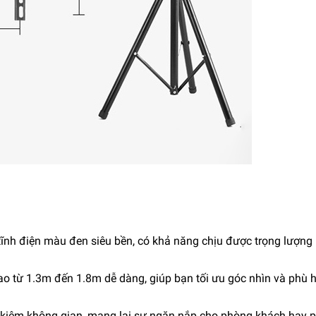
sơn tĩnh điện màu đen siêu bền, có khả năng chịu được trọng lượng
 cao từ 1.3m đến 1.8m dễ dàng, giúp bạn tối ưu góc nhìn và phù 
iết kiệm không gian, mang lại sự ngăn nắp cho phòng khách hay 