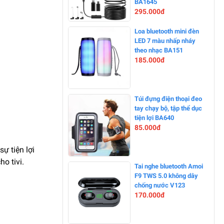
BA1645
295.000đ
-0%
Loa bluetooth mini đèn
LED 7 màu nhấp nháy
theo nhạc BA151
185.000đ
-0%
Túi đựng điện thoại đeo
tay chạy bộ, tập thể dục
tiện lợi BA640
85.000đ
ự tiện lợi
o tivi.
-0%
Tai nghe bluetooth Amoi
F9 TWS 5.0 không dây
chống nước V123
170.000đ