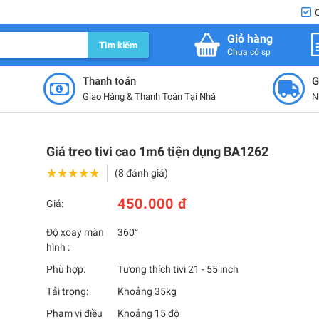
Giỏ hàng
Tìm kiếm
Chưa có sp
Thanh toán
G
Giao Hàng & Thanh Toán Tại Nhà
N
Giá treo tivi cao 1m6 tiện dụng BA1262
★★★★★
★★★★★
(8 đánh giá)
450.000 đ
Giá:
Độ xoay màn
360°
hình :
Phù hợp:
Tương thích tivi 21 - 55 inch
Tải trọng:
Khoảng 35kg
Phạm vi điều
Khoảng 15 độ