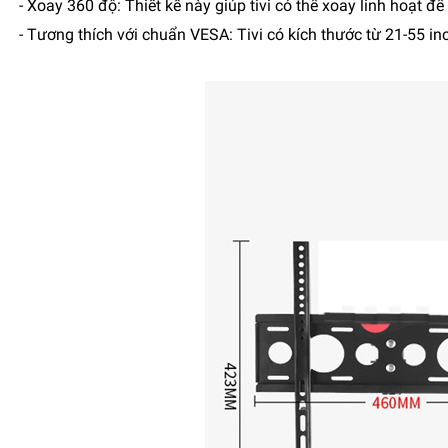
- Xoay 360 độ: Thiết kế này giúp tivi có thể xoay linh hoạt để
- Tương thích với chuẩn VESA: Tivi có kích thước từ 21-5