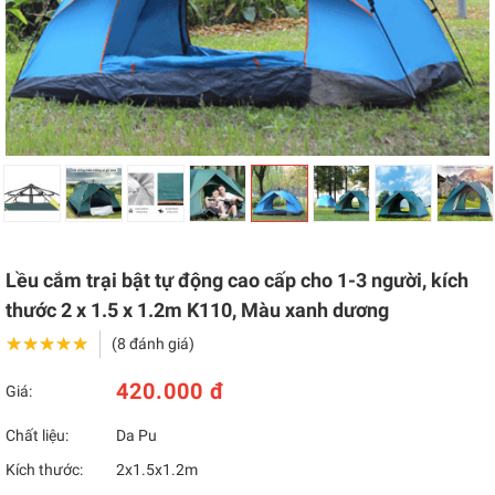
Lều cắm trại bật tự động cao cấp cho 1-3 người, kích
thước 2 x 1.5 x 1.2m K110, Màu xanh dương
★★★★★
★★★★★
(8 đánh giá)
420.000 đ
Giá:
Chất liệu:
Da Pu
Kích thước:
2x1.5x1.2m