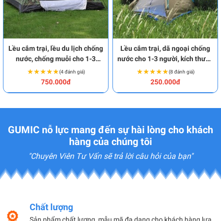
Lều cắm trại, lều du lịch chống
Lều cắm trại, dã ngoại chống
nước, chống muỗi cho 1-3
nước cho 1-3 người, kích thước
người họa tiết rằn ri K116
2 x 1.4 x 1.1m K107
★★★★★
★★★★★
★★★★★
★★★★★
(4 đánh giá)
(8 đánh giá)
750.000đ
250.000đ
GUMIC nỗ lực mang đến sự hài lòng cho khách
hàng của chúng tôi
"Chuyên Viên Tư Vấn sẽ trả lời câu hỏi của bạn"
Chất lượng
Sản phẩm chất lượng, mẫu mã đa dạng cho khách hàng lựa