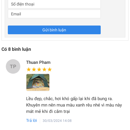
Gửi bình luận
Có
8
bình luận
Thuan Pham
TP
★★★★★
★★★★★
Lều đẹp, chắc, hơi khó gấp lại khi đã bung ra.
Khuyên mn nên mua màu xanh rêu nhé vì màu này
mát mẻ khi đi cắm trại
Trả lời
30/03/2024 14:08