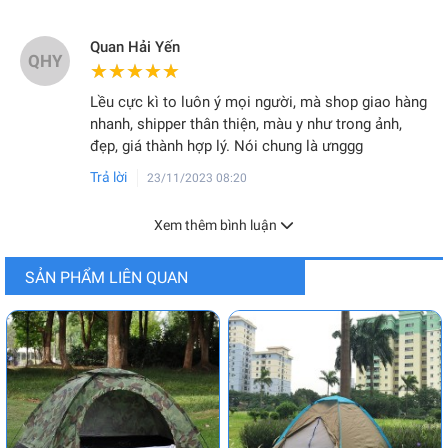
Quan Hải Yến
QHY
★★★★★
★★★★★
Lều cực kì to luôn ý mọi người, mà shop giao hàng
nhanh, shipper thân thiện, màu y như trong ảnh,
đẹp, giá thành hợp lý. Nói chung là ưnggg
Trả lời
23/11/2023 08:20
Xem thêm bình luận
SẢN PHẨM LIÊN QUAN