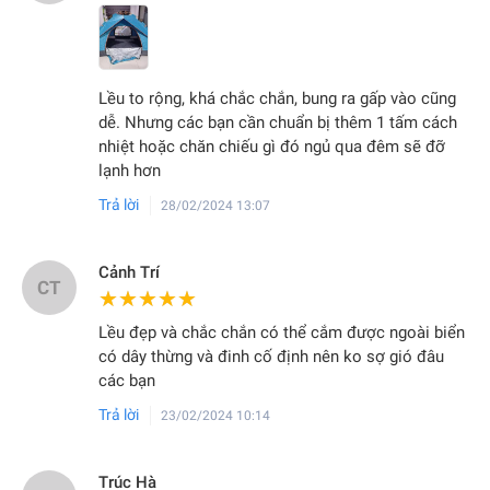
Lều to rộng, khá chắc chắn, bung ra gấp vào cũng
dễ. Nhưng các bạn cần chuẩn bị thêm 1 tấm cách
nhiệt hoặc chăn chiếu gì đó ngủ qua đêm sẽ đỡ
lạnh hơn
Trả lời
28/02/2024 13:07
Cảnh Trí
CT
★★★★★
★★★★★
Lều đẹp và chắc chắn có thể cắm được ngoài biển
có dây thừng và đinh cố định nên ko sợ gió đâu
các bạn
Trả lời
23/02/2024 10:14
Trúc Hà