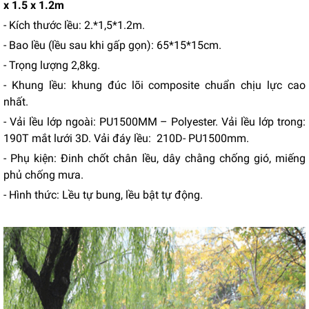
x 1.5 x 1.2m
- Kích thước lều: 2.*1,5*1.2m.
- Bao lều (lều sau khi gấp gọn): 65*15*15cm.
- Trọng lượng 2,8kg.
- Khung lều: khung đúc lõi composite chuẩn chịu lực cao
nhất.
- Vải lều lớp ngoài: PU1500MM – Polyester. Vải lều lớp trong:
190T mắt lưới 3D. Vải đáy lều: 210D- PU1500mm.
- Phụ kiện: Đinh chốt chân lều, dây chằng chống gió, miếng
phủ chống mưa.
- Hình thức: Lều tự bung, lều bật tự động.