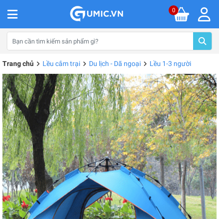
0
Trang chủ
Lều cắm trại
Du lịch - Dã ngoại
Lều 1-3 người