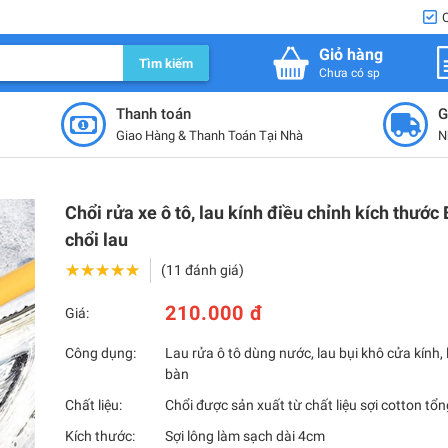
Giỏ hàng
Tìm kiếm
Chưa có sp
Thanh toán
G
Giao Hàng & Thanh Toán Tại Nhà
N
Chổi rửa xe ô tô, lau kính điều chỉnh kích thước
chổi lau
★★★★★
★★★★★
(11 đánh giá)
210.000 đ
Giá:
Công dụng:
Lau rửa ô tô dùng nước, lau bụi khô cửa kính
bàn
Chất liệu:
Chổi được sản xuất từ chất liệu sợi cotton tổ
Kích thước:
Sợi lông làm sạch dài 4cm