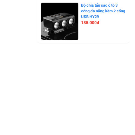
-0%
Bộ chia tẩu sạc ô tô 3
cổng đa năng kèm 2 cổng
USB HY29
185.000đ
-0%