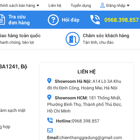
Chính sách bán hàng
Liên hệ
Tuyển dụng
Đăng nhập
Tra cứu
0968.398.857
Hỏi đáp
đơn hàng
iao hàng toàn quốc
Chăm sóc khách hàng
hanh chóng, tiện lợi
Tận tình, chu đáo
 BA1241, Bộ
LIÊN HỆ
Showroom Hà Nội:
A14 Lô 3A Khu
đô thị Định Công, Hoàng Mai, Hà Nội
Showroom HCM:
181 Thống Nhất,
Phường Bình Thọ, Thành phố Thủ Đức,
, làm sạch mặt
Hồ Chí Minh
Hotline:
0968.398.857
ng hợp
Email:
chienthanggiadung@gmail.com