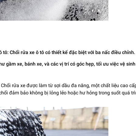
 tô: Chổi rửa xe ô tô có thiết kế đặc biệt với ba nấc điều chỉnh
ư gầm xe, bánh xe, và các vị trí có góc hẹp, tối ưu việc vệ sin
: Chổi rửa xe được làm từ sợi dầu đa năng, một chất liệu cao cấ
hổi đảm bảo không bị lỏng lẻo hoặc hư hỏng trong suốt quá tr