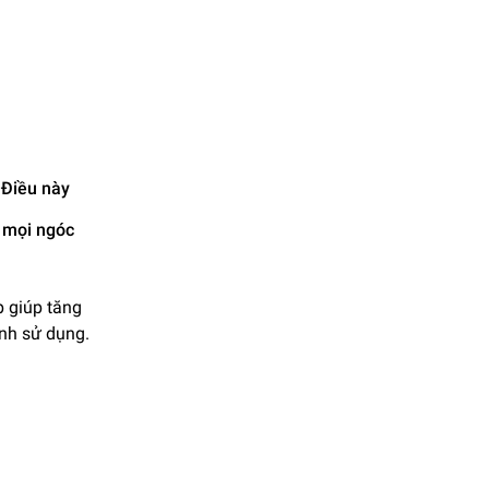
. Điều này
h mọi ngóc
p giúp tăng
ình sử dụng.