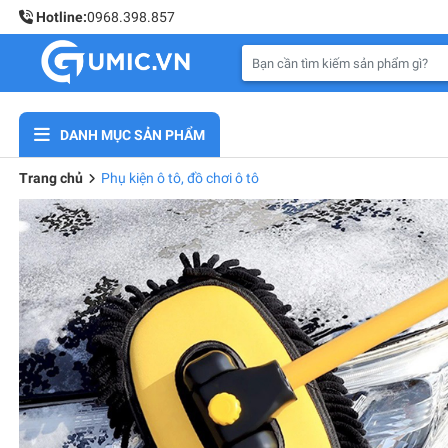
Hotline:
0968.398.857
DANH MỤC SẢN PHẨM
Trang chủ
Phụ kiện ô tô, đồ chơi ô tô