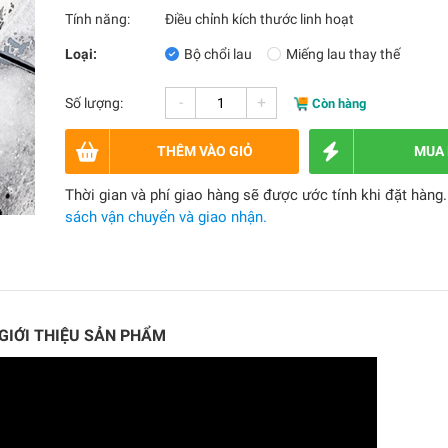
Tính năng:
Điều chỉnh kích thước linh hoạt
Loại:
Bộ chổi lau
Miếng lau thay thế
-
+
Số lượng:
Còn hàng
THÊM VÀO GIỎ
MUA
Thời gian và phí giao hàng sẽ được ước tính khi đặt hàng
sách vận chuyển và giao nhận.
 GIỚI THIỆU SẢN PHẨM