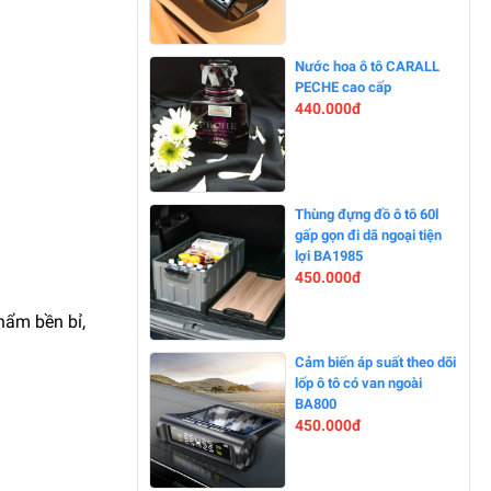
-0%
Nước hoa ô tô CARALL
PECHE cao cấp
440.000đ
-0%
Thùng đựng đồ ô tô 60l
gấp gọn đi dã ngoại tiện
lợi BA1985
450.000đ
phẩm bền bỉ,
-0%
Cảm biến áp suất theo dõi
lốp ô tô có van ngoài
BA800
450.000đ