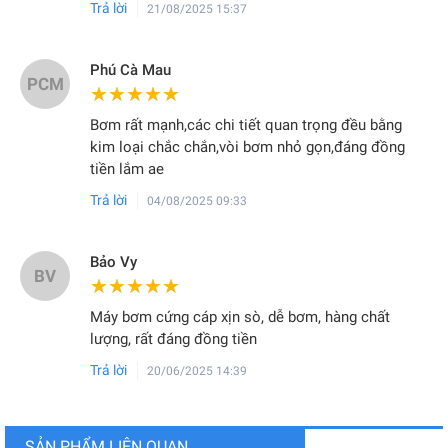
Trả lời
21/08/2025 15:37
Phú Cà Mau
PCM
★★★★★
★★★★★
Bơm rất mạnh,các chi tiết quan trọng đều bằng
kim loại chắc chắn,vòi bơm nhỏ gọn,đáng đồng
tiền lắm ae
Trả lời
04/08/2025 09:33
Bảo Vy
BV
★★★★★
★★★★★
Máy bơm cứng cáp xịn sò, dễ bơm, hàng chất
lượng, rất đáng đồng tiền
Trả lời
20/06/2025 14:39
SẢN PHẨM LIÊN QUAN