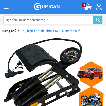
0
Trang chủ
Phụ kiện ô tô, đồ chơi ô tô
Bơm lốp ô tô