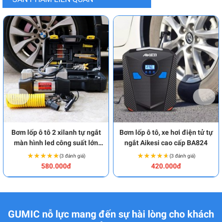
Bơm lốp ô tô 2 xilanh tự ngắt
Bơm lốp ô tô, xe hơi điện tử tự
màn hình led công suất lớn
ngắt Aikesi cao cấp BA824
kèm hộp phụ kiện BA1601
★★★★★
★★★★★
★★★★★
★★★★★
(3 đánh giá)
(3 đánh giá)
580.000đ
420.000đ
GUMIC nỗ lực mang đến sự hài lòng cho khách