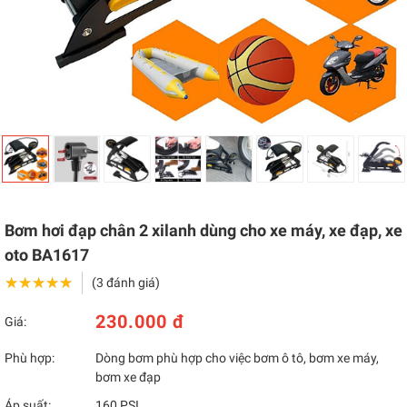
Bơm hơi đạp chân 2 xilanh dùng cho xe máy, xe đạp, xe
oto BA1617
★★★★★
★★★★★
(3 đánh giá)
230.000 đ
Giá:
Phù hợp:
Dòng bơm phù hợp cho việc bơm ô tô, bơm xe máy,
bơm xe đạp
Áp suất:
160 PSI