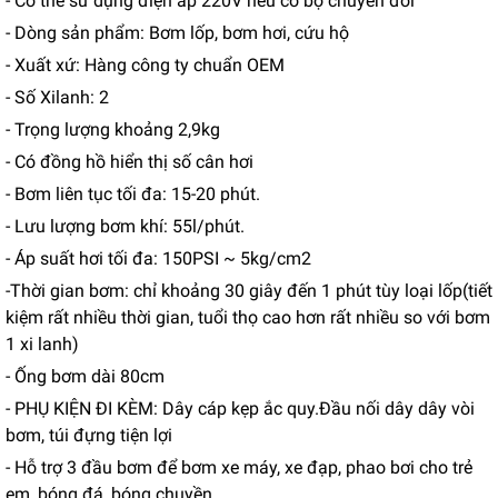
- Có thể sử dụng điện áp 220V nếu có bộ chuyển đổi
- Dòng sản phẩm: Bơm lốp, bơm hơi, cứu hộ
- Xuất xứ: Hàng công ty chuẩn OEM
- Số Xilanh: 2
- Trọng lượng khoảng 2,9kg
- Có đồng hồ hiển thị số cân hơi
- Bơm liên tục tối đa: 15-20 phút.
- Lưu lượng bơm khí: 55l/phút.
- Áp suất hơi tối đa: 150PSI ~ 5kg/cm2
-Thời gian bơm: chỉ khoảng 30 giây đến 1 phút tùy loại lốp(tiết
kiệm rất nhiều thời gian, tuổi thọ cao hơn rất nhiều so với bơm
1 xi lanh)
- Ống bơm dài 80cm
- PHỤ KIỆN ĐI KÈM: Dây cáp kẹp ắc quy.Đầu nối dây dây vòi
bơm, túi đựng tiện lợi
- Hỗ trợ 3 đầu bơm để bơm xe máy, xe đạp, phao bơi cho trẻ
em, bóng đá, bóng chuyền,..