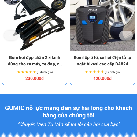
Bơm hơi đạp chân 2 xilanh
Bơm lốp ô tô, xe hơi điện tử tự
dùng cho xe máy, xe đạp, xe
ngắt Aikesi cao cấp BA824
oto BA1617
★★★★★
★★★★★
★★★★★
★★★★★
(3 đánh giá)
(3 đánh giá)
230.000đ
420.000đ
GUMIC nỗ lực mang đến sự hài lòng cho khách
hàng của chúng tôi
"Chuyên Viên Tư Vấn sẽ trả lời câu hỏi của bạn"