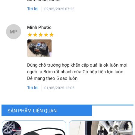
Trả lời
02/05/2025 07:23
Minh Phước
MP
★★★★★
★★★★★
Dùng chỗ trường hợp khẩn cấp quá là ok luôn mọi
người ạ Bơm rất nhanh nữa Có hộp tiện lợn luôn
Dễ mang theo 5 sao luôn
Trả lời
01/05/2025 12:05
SẢN PHẨM LIÊN QUAN