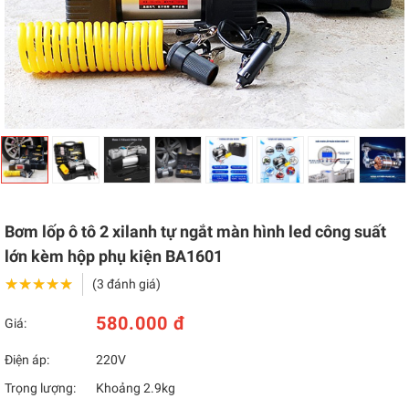
Bơm lốp ô tô 2 xilanh tự ngắt màn hình led công suất
lớn kèm hộp phụ kiện BA1601
★★★★★
★★★★★
(3 đánh giá)
580.000 đ
Giá:
Điện áp:
220V
Trọng lượng:
Khoảng 2.9kg