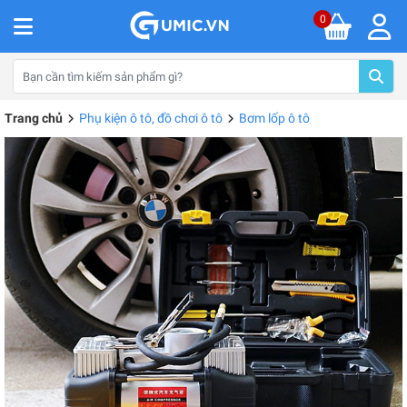
0
Trang chủ
Phụ kiện ô tô, đồ chơi ô tô
Bơm lốp ô tô