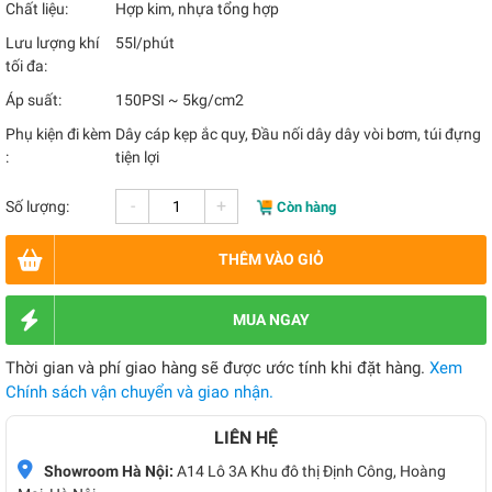
Chất liệu:
Hợp kim, nhựa tổng hợp
Lưu lượng khí
55l/phút
tối đa:
Áp suất:
150PSI ~ 5kg/cm2
Phụ kiện đi kèm
Dây cáp kẹp ắc quy, Đầu nối dây dây vòi bơm, túi đựng
:
tiện lợi
-
+
Số lượng:
Còn hàng
THÊM VÀO GIỎ
MUA NGAY
Thời gian và phí giao hàng sẽ được ước tính khi đặt hàng.
Xem
Chính sách vận chuyển và giao nhận.
LIÊN HỆ
Showroom Hà Nội:
A14 Lô 3A Khu đô thị Định Công, Hoàng