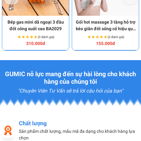
Bếp gas mini dã ngoại 3 đầu
Gối hơi massage 3 tầng hỗ trợ
đốt công suất cao BA2029
kéo giãn đốt sống cổ hiệu quả
BA1965
★★★★★
★★★★★
★★★★★
★★★★★
(3 đánh giá)
(3 đánh giá)
310.000đ
155.000đ
GUMIC nỗ lực mang đến sự hài lòng cho khách
hàng của chúng tôi
"Chuyên Viên Tư Vấn sẽ trả lời câu hỏi của bạn"
Chất lượng
Sản phẩm chất lượng, mẫu mã đa dạng cho khách hàng lựa
chọn