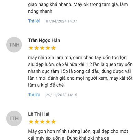
giao hàng khá nhanh. Máy ok trong tầm giá, làm
nóng nhanh
Trả lời
07/04/2024 14:37
Trần Ngọc Hân
TNH
★★★★★
★★★★★
máy nhìn xịn lắm mn, cầm chắc tay, uốn tóc lọn
siu đẹp luôn, dễ xài nữa xài 1 2 lần là quen tay uốn
nhanh cực tầm 15p là xong cả đầu, dùng được vài
lần r mới đánh giá cho mọi người xem, máy xài tốt
lắm ạ k gì để chê
Trả lời
29/11/2023 14:15
Lê Thị Hải
LTH
★★★★★
★★★★★
Máy gọn hơn mình tưởng luôn, quá đẹp cho một
cái máy ép, uốn ạ. Dùng khá oki nha ce