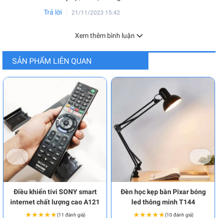
Trả lời
21/11/2023 15:42
Xem thêm bình luận
SẢN PHẨM LIÊN QUAN
Điều khiển tivi SONY smart
Đèn học kẹp bàn Pixar bóng
internet chất lượng cao A121
led thông minh T144
★★★★★
★★★★★
★★★★★
★★★★★
(11 đánh giá)
(10 đánh giá)