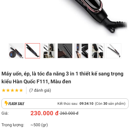
Máy uốn, ép, là tóc đa năng 3 in 1 thiết kế sang trọng
kiểu Hàn Quốc F111, Màu đen
★★★★★
★★★★★
(7 đánh giá)
FLASH SALE
Kết thúc sau:
09
:
34
:
09
(Còn
30
sản phẩm)
230.000 đ
Giá:
260.000 đ
Trọng lượng:
~500 (gr)