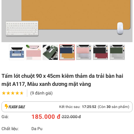
Tấm lót chuột 90 x 45cm kiêm thảm da trải bàn hai
mặt A117, Màu xanh dương mặt vàng
★★★★★
★★★★★
(9 đánh giá)
FLASH SALE
Kết thúc sau:
17
:
25
:
51
(Còn
30
sản phẩm)
185.000 đ
Giá:
222.000 đ
Chất liệu:
Da Pu