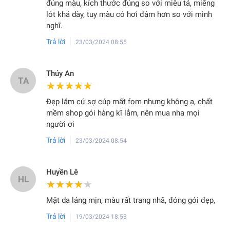
đúng màu, kích thước đúng so với miêu tả, miếng
lót khá dày, tuy màu có hơi đậm hơn so với mình
nghĩ.
Trả lời
23/03/2024 08:55
Thúy An
TA
★★★★★
★★★★★
Đẹp lắm cứ sợ cúp mất fom nhưng không ạ, chất
mềm shop gói hàng kĩ lắm, nên mua nha mọi
người ơi
Trả lời
23/03/2024 08:54
Huyền Lê
HL
★★★★★
★★★★★
Mặt da láng mịn, màu rất trang nhã, đóng gói đẹp,
Trả lời
19/03/2024 18:53