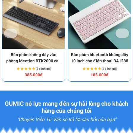
Bàn phím không dây văn
Bàn phím bluetooth không dây
phòng Meetion BTK2000 cao
10 inch cho điện thoại BA1288
cấp BA1896
★★★★★
★★★★★
★★★★★
★★★★★
(3 đánh giá)
(2 đánh giá)
385.000đ
185.000đ
GUMIC nỗ lực mang đến sự hài lòng cho khách
hàng của chúng tôi
"Chuyên Viên Tư Vấn sẽ trả lời câu hỏi của bạn"