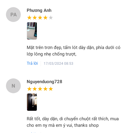
Phương Anh
PA
★★★★★
★★★★★
Mặt trên trơn đẹp, tấm lót dày dặn, phía dưới có
lớp lông nhẹ chống trượt,
Trả lời
17/03/2024 08:53
Nguyenduong728
N
★★★★★
★★★★★
Rất tốt, dày dặn, di chuyển chuột rất thích, mua
cho em ny mà em ý vui, thanks shop