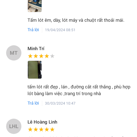
Tấm lót êm, dày, lót máy và chuột rất thoải mái.
Trả lời
19/04/2024 08:51
Minh Trí
MT
★★★★★
★★★★★
tấm lót rất đẹp , lán , đường cắt rất thắng , phù hợp
lót bàng làm việc ,trang trí trong nhà
Trả lời
30/03/2024 10:47
Lê Hoàng Linh
LHL
★★★★★
★★★★★