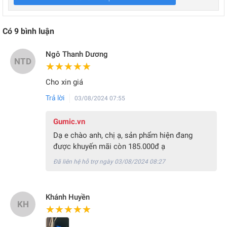
Có
9
bình luận
Ngô Thanh Dương
NTD
★★★★★
★★★★★
Cho xin giá
Trả lời
03/08/2024 07:55
Gumic.vn
Dạ e chào anh, chị ạ, sản phẩm hiện đang
được khuyến mãi còn 185.000đ ạ
Đã liên hệ hỗ trợ ngày 03/08/2024 08:27
Khánh Huyền
KH
★★★★★
★★★★★