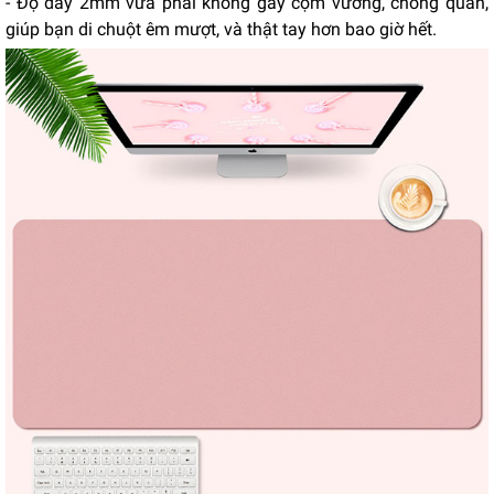
- Độ dày 2mm vừa phải không gây cộm vướng, chống quăn,
giúp bạn di chuột êm mượt, và thật tay hơn bao giờ hết.