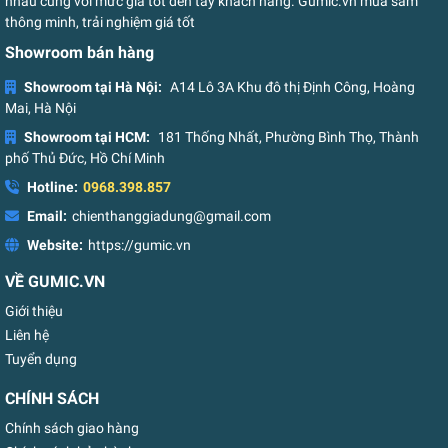
nhau cùng với mức giá tốt đến tay khách hàng. Gumic.vn mua sắm
thông minh, trải nghiệm giá tốt
Showroom bán hàng
Showroom tại Hà Nội:
A14 Lô 3A Khu đô thị Định Công, Hoàng
Mai, Hà Nội
Showroom tại HCM:
181 Thống Nhất, Phường Bình Thọ, Thành
phố Thủ Đức, Hồ Chí Minh
Hotline:
0968.398.857
Email:
chienthanggiadung@gmail.com
Website:
https://gumic.vn
VỀ GUMIC.VN
Giới thiệu
Liên hệ
Tuyển dụng
CHÍNH SÁCH
Chính sách giao hàng