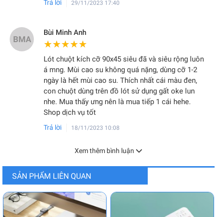
Trả lời
29/11/2023 17:40
Bùi Minh Anh
BMA
★★★★★
★★★★★
Lót chuột kích cỡ 90x45 siêu đã và siêu rộng luôn
á mng. Mùi cao su không quá nặng, dùng cỡ 1-2
ngày là hết mùi cao su. Thích nhất cái màu đen,
con chuột dùng trên đồ lót sử dụng gất oke lun
nhe. Mua thấy ưng nên là mua tiếp 1 cái hehe.
Shop dịch vụ tốt
Trả lời
18/11/2023 10:08
Xem thêm bình luận
SẢN PHẨM LIÊN QUAN