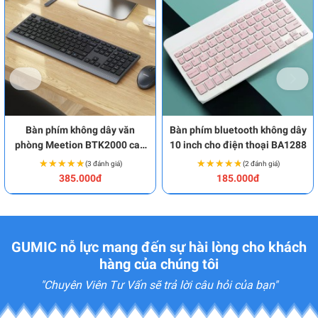
Bàn phím không dây văn
Bàn phím bluetooth không dây
phòng Meetion BTK2000 cao
10 inch cho điện thoại BA1288
cấp BA1896
★★★★★
★★★★★
★★★★★
★★★★★
(3 đánh giá)
(2 đánh giá)
385.000đ
185.000đ
GUMIC nỗ lực mang đến sự hài lòng cho khách
hàng của chúng tôi
"Chuyên Viên Tư Vấn sẽ trả lời câu hỏi của bạn"