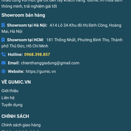
nhau cùng với mức giá tốt đến tay khách hàng. Gumic.vn mua sắm
thông minh, trải nghiệm giá tốt
Showroom bán hàng
Showroom tại Hà Nội:
A14 Lô 3A Khu đô thị Định Công, Hoàng
Mai, Hà Nội
Showroom tại HCM:
181 Thống Nhất, Phường Bình Thọ, Thành
phố Thủ Đức, Hồ Chí Minh
Hotline:
0968.398.857
Email:
chienthanggiadung@gmail.com
Website:
https://gumic.vn
VỀ GUMIC.VN
Giới thiệu
Liên hệ
Tuyển dụng
CHÍNH SÁCH
Chính sách giao hàng