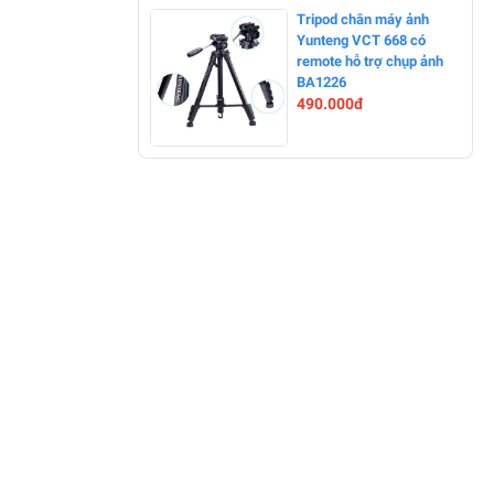
-0%
Tripod chân máy ảnh
Yunteng VCT 668 có
remote hỗ trợ chụp ảnh
BA1226
490.000đ
-0%