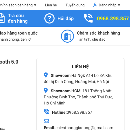
Chính sách bán hàng
Liên hệ
Tuyển dụng
Đăng nhập
Tra cứu
0968.398.857
Hỏi đáp
đơn hàng
iao hàng toàn quốc
Chăm sóc khách hàng
hanh chóng, tiện lợi
Tận tình, chu đáo
ooth 5.0
LIÊN HỆ
Showroom Hà Nội:
A14 Lô 3A Khu
đô thị Định Công, Hoàng Mai, Hà Nội
Showroom HCM:
181 Thống Nhất,
Phường Bình Thọ, Thành phố Thủ Đức,
Hồ Chí Minh
Hotline:
0968.398.857
Email:
chienthanggiadung@gmail.com
lên