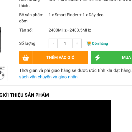
thích :
Bộ sản phẩm
1 x Smart Finder + 1 x Dây đeo
gồm:
Tần số:
2400MHz - 2483.5MHz
-
+
Số lượng:
Còn hàng
THÊM VÀO GIỎ
MUA
Thời gian và phí giao hàng sẽ được ước tính khi đặt hàng
sách vận chuyển và giao nhận.
 GIỚI THIỆU SẢN PHẨM