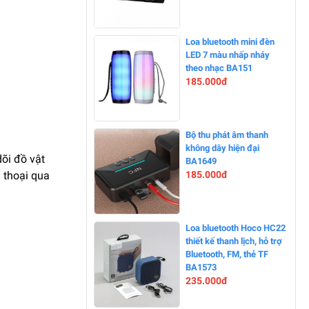
-0%
Loa bluetooth mini đèn
LED 7 màu nhấp nháy
theo nhạc BA151
185.000đ
-0%
Bộ thu phát âm thanh
không dây hiện đại
dõi đồ vật
BA1649
n thoại qua
185.000đ
-10%
Loa bluetooth Hoco HC22
thiết kế thanh lịch, hỗ trợ
Bluetooth, FM, thẻ TF
BA1573
235.000đ