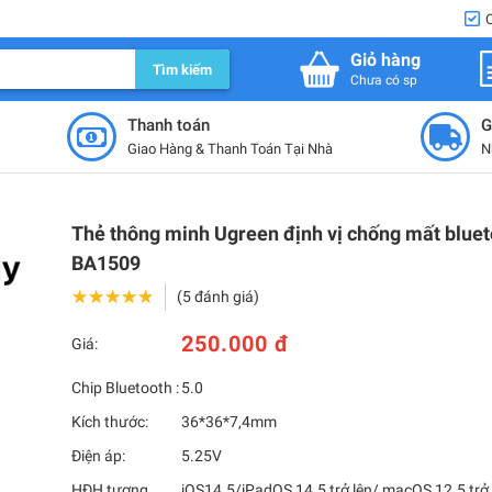
Giỏ hàng
Tìm kiếm
Chưa có sp
Thanh toán
G
Giao Hàng & Thanh Toán Tại Nhà
N
Thẻ thông minh Ugreen định vị chống mất bluet
BA1509
★★★★★
★★★★★
(5 đánh giá)
250.000 đ
Giá:
Chip Bluetooth :
5.0
Kích thước:
36*36*7,4mm
Điện áp:
5.25V
HĐH tương
iOS14.5/iPadOS 14.5 trở lên/ macOS 12.5 trở 