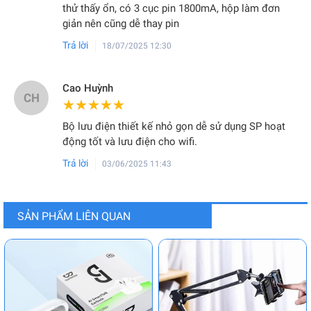
thử thấy ổn, có 3 cục pin 1800mA, hộp làm đơn
giản nên cũng dễ thay pin
Trả lời
18/07/2025 12:30
Cao Huỳnh
CH
★★★★★
★★★★★
Bộ lưu điện thiết kế nhỏ gọn dễ sử dụng SP hoạt
động tốt và lưu điện cho wifi.
Trả lời
03/06/2025 11:43
SẢN PHẨM LIÊN QUAN