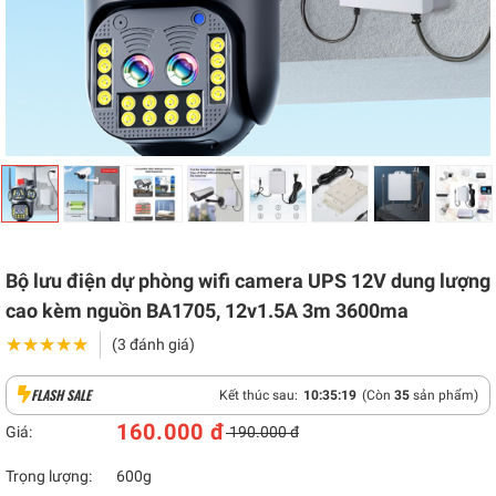
Bộ lưu điện dự phòng wifi camera UPS 12V dung lượng
cao kèm nguồn BA1705, 12v1.5A 3m 3600ma
★★★★★
★★★★★
(3 đánh giá)
FLASH SALE
Kết thúc sau:
10
:
35
:
18
(Còn
35
sản phẩm)
160.000 đ
Giá:
190.000 đ
Trọng lượng:
600g