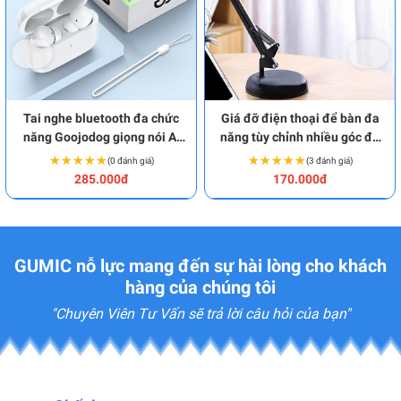
Tai nghe bluetooth đa chức
Giá đỡ điện thoại để bàn đa
năng Goojodog giọng nói AI
năng tùy chỉnh nhiều góc độ
BA1934
BA1979
★★★★★
★★★★★
★★★★★
★★★★★
(0 đánh giá)
(3 đánh giá)
285.000đ
170.000đ
GUMIC nỗ lực mang đến sự hài lòng cho khách
hàng của chúng tôi
"Chuyên Viên Tư Vấn sẽ trả lời câu hỏi của bạn"