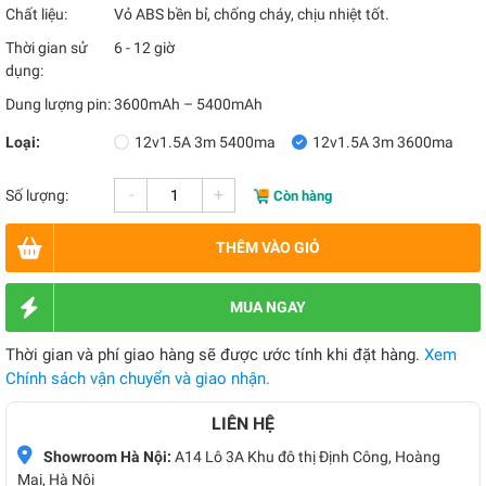
Chất liệu:
Vỏ ABS bền bỉ, chống cháy, chịu nhiệt tốt.
Thời gian sử
6 - 12 giờ
dụng:
Dung lượng pin:
3600mAh – 5400mAh
Loại:
12v1.5A 3m 5400ma
12v1.5A 3m 3600ma
-
+
Số lượng:
Còn hàng
THÊM VÀO GIỎ
MUA NGAY
Thời gian và phí giao hàng sẽ được ước tính khi đặt hàng.
Xem
Chính sách vận chuyển và giao nhận.
LIÊN HỆ
Showroom Hà Nội:
A14 Lô 3A Khu đô thị Định Công, Hoàng
Mai, Hà Nội