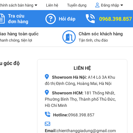
Chính sách bán hàng
Liên hệ
Tuyển dụng
Đăng nhập
Tra cứu
0968.398.857
Hỏi đáp
đơn hàng
iao hàng toàn quốc
Chăm sóc khách hàng
hanh chóng, tiện lợi
Tận tình, chu đáo
ều góc độ
LIÊN HỆ
Showroom Hà Nội:
A14 Lô 3A Khu
đô thị Định Công, Hoàng Mai, Hà Nội
Showroom HCM:
181 Thống Nhất,
Phường Bình Thọ, Thành phố Thủ Đức,
Hồ Chí Minh
Hotline:
0968.398.857
Email:
chienthanggiadung@gmail.com