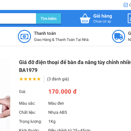
Giỏ hàng
Tìm kiếm
Chưa có sp
Thanh toán
G
Giao Hàng & Thanh Toán Tại Nhà
N
Giá đỡ điện thoại để bàn đa năng tùy chỉnh nhi
BA1979
★★★★★
★★★★★
(3 đánh giá)
170.000 đ
Giá:
Màu sắc:
Màu đen
Chất liệu:
Nhựa ABS
Trọng lượng:
1Kg
Kích thước:
Điều chỉnh từ 25–45cm