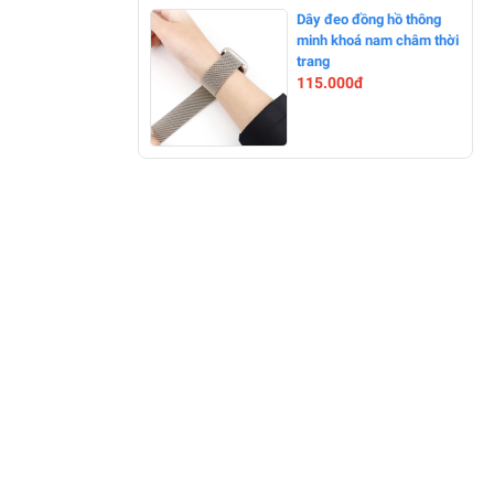
-8%
Dây đeo đồng hồ thông
minh khoá nam châm thời
trang
115.000đ
-0%