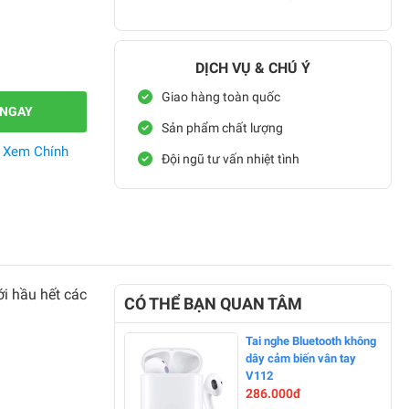
DỊCH VỤ & CHÚ Ý
Giao hàng toàn quốc
 NGAY
Sản phẩm chất lượng
.
Xem Chính
Đội ngũ tư vấn nhiệt tình
ới hầu hết các
CÓ THỂ BẠN QUAN TÂM
Tai nghe Bluetooth không
dây cảm biến vân tay
V112
286.000đ