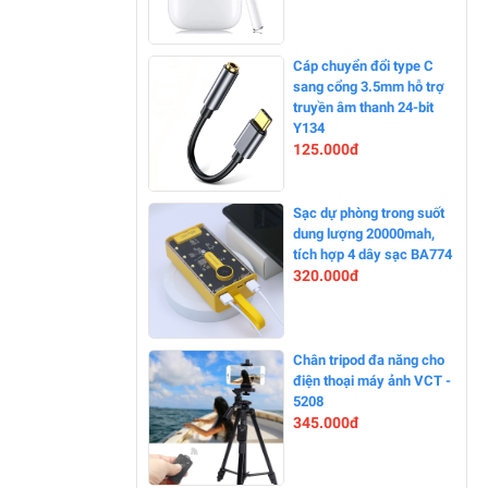
-12%
Cáp chuyển đổi type C
sang cổng 3.5mm hỗ trợ
truyền âm thanh 24-bit
Y134
125.000đ
-0%
Sạc dự phòng trong suốt
dung lượng 20000mah,
tích hợp 4 dây sạc BA774
320.000đ
-0%
Chân tripod đa năng cho
điện thoại máy ảnh VCT -
5208
345.000đ