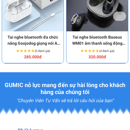
Tai nghe bluetooth đa chức
Tai nghe bluetooth Baseus
năng Goojodog giọng nói AI
WM01 âm thanh sống động
BA1934
BA1462
★★★★★
★★★★★
★★★★★
★★★★★
(0 đánh giá)
(4 đánh giá)
285.000đ
320.000đ
GUMIC nỗ lực mang đến sự hài lòng cho khách
hàng của chúng tôi
"Chuyên Viên Tư Vấn sẽ trả lời câu hỏi của bạn"