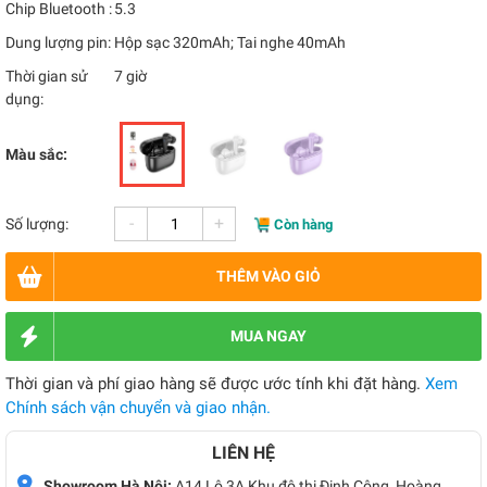
Chip Bluetooth :
5.3
Dung lượng pin:
Hộp sạc 320mAh; Tai nghe 40mAh
Thời gian sử
7 giờ
dụng:
Màu sắc:
-
+
Số lượng:
Còn hàng
THÊM VÀO GIỎ
MUA NGAY
Thời gian và phí giao hàng sẽ được ước tính khi đặt hàng.
Xem
Chính sách vận chuyển và giao nhận.
LIÊN HỆ
Showroom Hà Nội:
A14 Lô 3A Khu đô thị Định Công, Hoàng