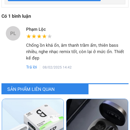
Có
1
bình luận
Phạm Lộc
PL
★★★★★
★★★★★
Chống ồn khá ổn, âm thanh trầm ấm, thiên bass
nhiều, nghe nhạc remix tốt, còn lại ở mức ổn. Thiết
kế đẹp
Trả lời
08/02/2025 14:42
SẢN PHẨM LIÊN QUAN