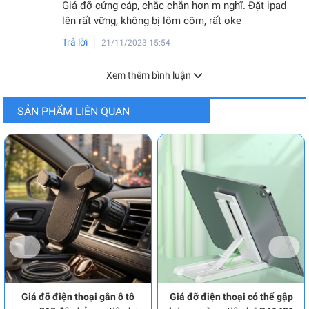
Giá đỡ cứng cáp, chắc chắn hơn m nghĩ. Đặt ipad
lên rất vững, không bị lôm côm, rất oke
Trả lời
21/11/2023 15:54
Xem thêm bình luận
SẢN PHẨM LIÊN QUAN
Giá đỡ điện thoại gắn ô tô
Giá đỡ điện thoại có thể gập