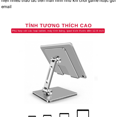
hiện nhiều thao tác trên màn hình như khi chơi game hoặc gửi
email