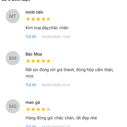
minh tiến
MT
★★★★★
★★★★★
Kim loại,dày,chắc chắn
Trả lời
25/05/2024 13:40
Bác Mùa
BM
★★★★★
★★★★★
Rất xịn đúng với giá thành, đóng hộp cẩm thận,
nice
Trả lời
04/05/2024 10:16
mao gà
MG
★★★★★
★★★★★
Hàng đóng gói chắc chắn, rất đẹp nhé
Trả lời
10/04/2024 01:10