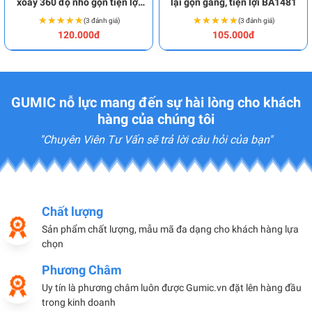
xoay 360 độ nhỏ gọn tiện lợi
lại gọn gàng, tiện lợi BA1481
BA1923
★★★★★
★★★★★
★★★★★
★★★★★
(3 đánh giá)
(3 đánh giá)
120.000đ
105.000đ
GUMIC nỗ lực mang đến sự hài lòng cho khách
hàng của chúng tôi
"Chuyên Viên Tư Vấn sẽ trả lời câu hỏi của bạn"
Chất lượng
Sản phẩm chất lượng, mẫu mã đa dạng cho khách hàng lựa
chọn
Phương Châm
Uy tín là phương châm luôn được Gumic.vn đặt lên hàng đầu
trong kinh doanh