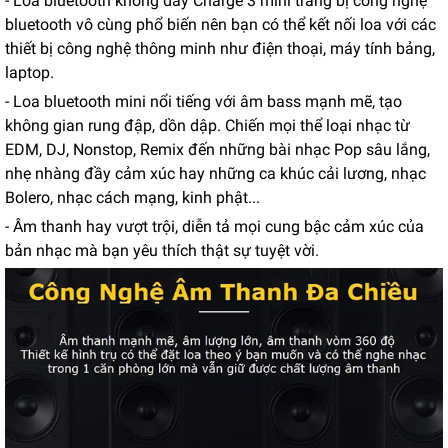
- Loa bluetooth không dây Charge 3 mini trang bị công nghệ
bluetooth vô cùng phổ biến nên bạn có thể kết nối loa với các
thiết bị công nghệ thông minh như điện thoại, máy tính bảng,
laptop.
- Loa bluetooth mini nổi tiếng với âm bass mạnh mẽ, tạo
không gian rung đập, dồn dập. Chiến mọi thể loại nhạc từ
EDM, DJ, Nonstop, Remix đến những bài nhạc Pop sâu lắng,
nhẹ nhàng đầy cảm xúc hay những ca khúc cải lương, nhạc
Bolero, nhạc cách mạng, kinh phật...
- Âm thanh hay vượt trội, diễn tả mọi cung bậc cảm xúc của
bản nhạc mà bạn yêu thích thật sự tuyệt vời.