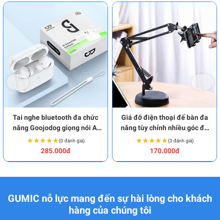
Tai nghe bluetooth đa chức
Giá đỡ điện thoại để bàn đa
năng Goojodog giọng nói AI
năng tùy chỉnh nhiều góc độ
BA1934
BA1979
★★★★★
★★★★★
★★★★★
★★★★★
(0 đánh giá)
(3 đánh giá)
285.000đ
170.000đ
GUMIC nỗ lực mang đến sự hài lòng cho khách
hàng của chúng tôi