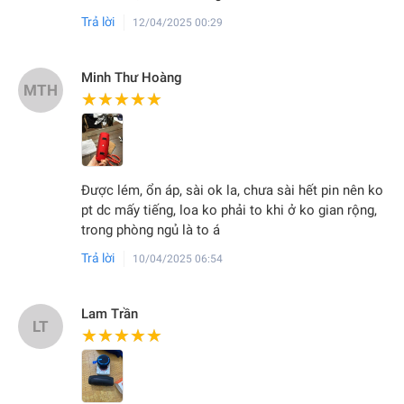
Trả lời
12/04/2025 00:29
Minh Thư Hoàng
MTH
★★★★★
★★★★★
Được lém, ổn áp, sài ok la, chưa sài hết pin nên ko
pt dc mấy tiếng, loa ko phải to khi ở ko gian rộng,
trong phòng ngủ là to á
Trả lời
10/04/2025 06:54
Lam Trần
LT
★★★★★
★★★★★