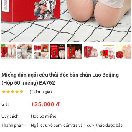
Miếng dán ngải cứu thải độc bàn chân Lao Beijing
(Hộp 50 miếng) BA762
★★★★★
★★★★★
(9 đánh giá)
135.000 đ
Giá:
Quy cách:
Hộp 50 miếng
Thành phần:
Ngải cứu,vỏ cam, dấm tre và 1 số vị thảo dược bắc