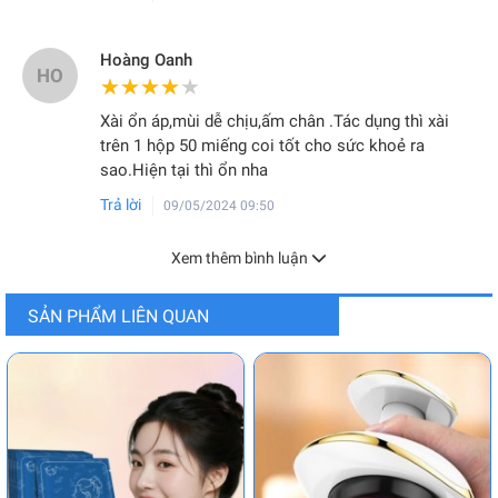
Hoàng Oanh
HO
★★★★★
★★★★★
Xài ổn áp,mùi dễ chịu,ấm chân .Tác dụng thì xài
trên 1 hộp 50 miếng coi tốt cho sức khoẻ ra
sao.Hiện tại thì ổn nha
Trả lời
09/05/2024 09:50
Xem thêm bình luận
SẢN PHẨM LIÊN QUAN