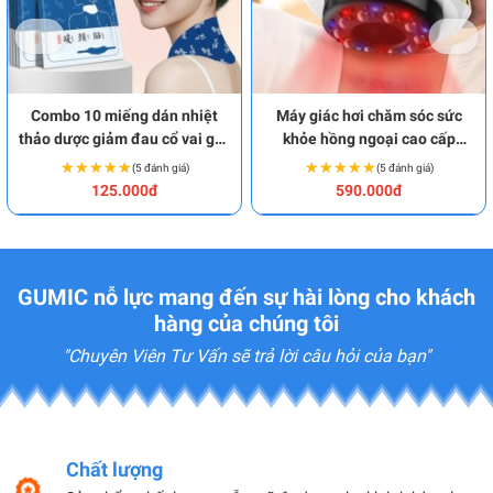
Combo 10 miếng dán nhiệt
Máy giác hơi chăm sóc sức
thảo dược giảm đau cổ vai gáy
khỏe hồng ngoại cao cấp
an toàn BA1872
BA1869
★★★★★
★★★★★
★★★★★
★★★★★
(5 đánh giá)
(5 đánh giá)
125.000đ
590.000đ
GUMIC nỗ lực mang đến sự hài lòng cho khách
hàng của chúng tôi
"Chuyên Viên Tư Vấn sẽ trả lời câu hỏi của bạn"
Chất lượng