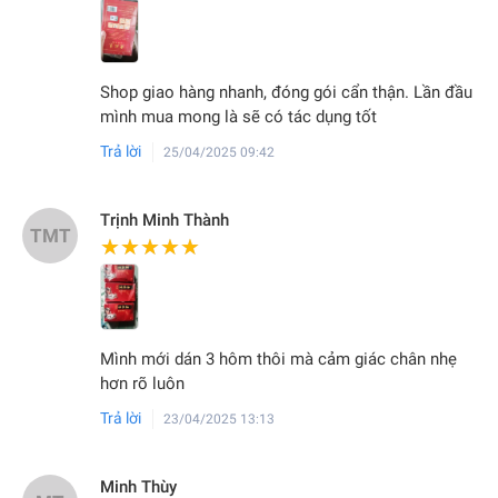
Shop giao hàng nhanh, đóng gói cẩn thận. Lần đầu
mình mua mong là sẽ có tác dụng tốt
Trả lời
25/04/2025 09:42
Trịnh Minh Thành
TMT
★★★★★
★★★★★
Mình mới dán 3 hôm thôi mà cảm giác chân nhẹ
hơn rõ luôn
Trả lời
23/04/2025 13:13
Minh Thùy