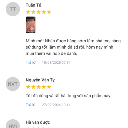
Tuấn Tú
TT
★★★★★
★★★★★
Mình mới Nhận được hàng sớm lắm nhà mn, hàng
sử dụng tốt lắm mình đã sd rồi, hôm nay mình
mua thêm vài hộp đe dành,
Trả lời
10/01/2025 07:37
Nguyễn Văn Tỵ
NVT
★★★★★
★★★★★
Tôi đã dùng và rất hài lòng với sản phẩm này.
Trả lời
27/09/2024 10:14
Hà văn được
HV?