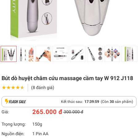
Bút dò huyệt châm cứu massage cầm tay W 912 J118
★★★★★
★★★★★
(8 đánh giá)
FLASH SALE
Kết thúc sau:
17
:
39
:
58
(Còn
30
sản phẩm)
265.000 đ
Giá:
300.000 đ
Trọng lượng:
150g
Nguồn điện:
1 Pin AA