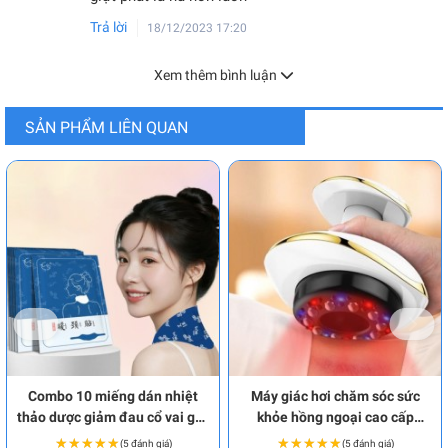
Trả lời
18/12/2023 17:20
Xem thêm bình luận
SẢN PHẨM LIÊN QUAN
Combo 10 miếng dán nhiệt
Máy giác hơi chăm sóc sức
thảo dược giảm đau cổ vai gáy
khỏe hồng ngoại cao cấp
an toàn BA1872
BA1869
★★★★★
★★★★★
★★★★★
★★★★★
(5 đánh giá)
(5 đánh giá)