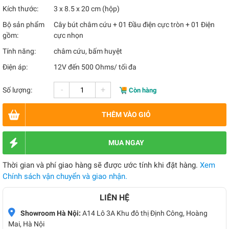
Kích thước:
3 x 8.5 x 20 cm (hộp)
Bộ sản phẩm
Cây bút châm cứu + 01 Đầu điện cực tròn + 01 Điện
gồm:
cực nhọn
Tính năng:
châm cứu, bấm huyệt
Điện áp:
12V đến 500 Ohms/ tối đa
-
+
Số lượng:
Còn hàng
THÊM VÀO GIỎ
MUA NGAY
Thời gian và phí giao hàng sẽ được ước tính khi đặt hàng.
Xem
Chính sách vận chuyển và giao nhận.
LIÊN HỆ
Showroom Hà Nội:
A14 Lô 3A Khu đô thị Định Công, Hoàng
Mai, Hà Nội