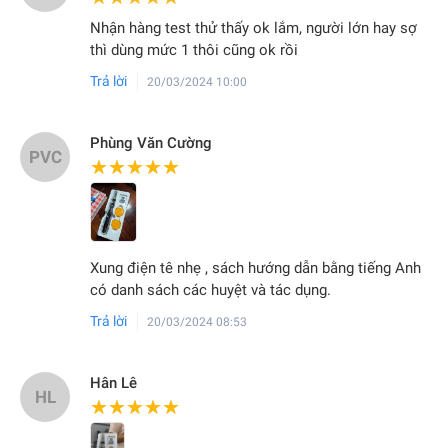
Nhận hàng test thử thấy ok lắm, người lớn hay sợ
thì dùng mức 1 thôi cũng ok rồi
Trả lời
20/03/2024 10:00
Phùng Văn Cường
PVC
★★★★★
★★★★★
Xung điện tê nhẹ , sách hướng dẫn bằng tiếng Anh
có danh sách các huyệt và tác dụng.
Trả lời
20/03/2024 08:53
Hân Lê
HL
★★★★★
★★★★★