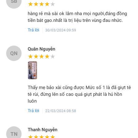
SB
★★★★★
★★★★★
hàng rẻ mà sài ok lắm nha mọi người,đáng đồng
tiền bát gạo.nhất là trị liệu trên vùng đau nhức.
Trả lời
30/03/2024 09:59
Quân Nguyễn
QN
★★★★★
★★★★★
Thấy mẹ bảo xài cũng được Mức số 1 là đã giựt tê
tê rùi, đừng lên số cao quá giựt phát là hú hồn
luôn
Trả lời
22/03/2024 08:58
Thanh Nguyễn
TN
★★★★★
★★★★★