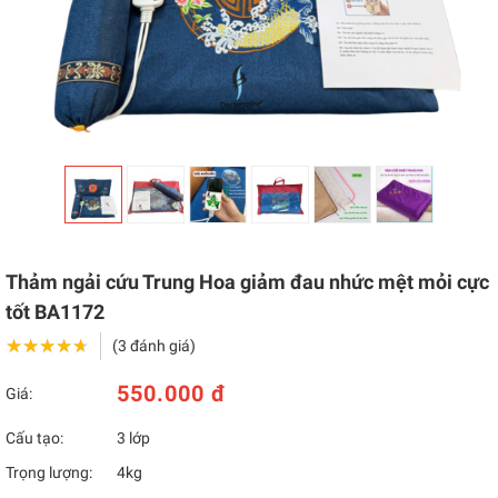
Thảm ngải cứu Trung Hoa giảm đau nhức mệt mỏi cực
tốt BA1172
★★★★★
★★★★★
(3 đánh giá)
550.000 đ
Giá:
Cấu tạo:
3 lớp
Trọng lượng:
4kg