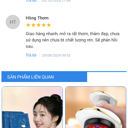
Trả lời
03/10/2024 21:49
Hồng Thơm
HT
★★★★★
★★★★★
Giao hàng nhanh, mở ra rất thơm, thảm đẹp, chưa
sử dụng nên chưa bt chất lượng ntn. Sẽ phản hồi
sau.
Trả lời
29/09/2024 09:53
SẢN PHẨM LIÊN QUAN