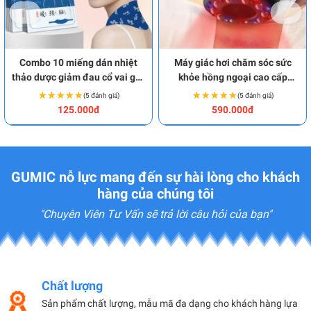
Combo 10 miếng dán nhiệt
Máy giác hơi chăm sóc sức
thảo dược giảm đau cổ vai gáy
khỏe hồng ngoại cao cấp
an toàn BA1872
BA1869
★★★★★
★★★★★
★★★★★
★★★★★
(5 đánh giá)
(5 đánh giá)
125.000đ
590.000đ
GUMIC nỗ lực mang đến sự hài lòng cho khách
hàng của chúng tôi
"Chuyên Viên Tư Vấn sẽ trả lời câu hỏi của bạn"
Chất lượng
Sản phẩm chất lượng, mẫu mã đa dạng cho khách hàng lựa