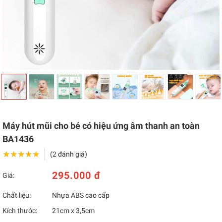
Máy hút mũi cho bé có hiệu ứng âm thanh an toàn
BA1436
★★★★★
★★★★★
(2 đánh giá)
295.000 đ
Giá:
Chất liệu:
Nhựa ABS cao cấp
Kích thước:
21cm x 3,5cm