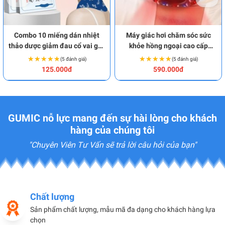
Combo 10 miếng dán nhiệt
Máy giác hơi chăm sóc sức
thảo dược giảm đau cổ vai gáy
khỏe hồng ngoại cao cấp
an toàn BA1872
BA1869
★★★★★
★★★★★
★★★★★
★★★★★
(5 đánh giá)
(5 đánh giá)
125.000đ
590.000đ
GUMIC nỗ lực mang đến sự hài lòng cho khách
hàng của chúng tôi
"Chuyên Viên Tư Vấn sẽ trả lời câu hỏi của bạn"
Chất lượng
Sản phẩm chất lượng, mẫu mã đa dạng cho khách hàng lựa
chọn