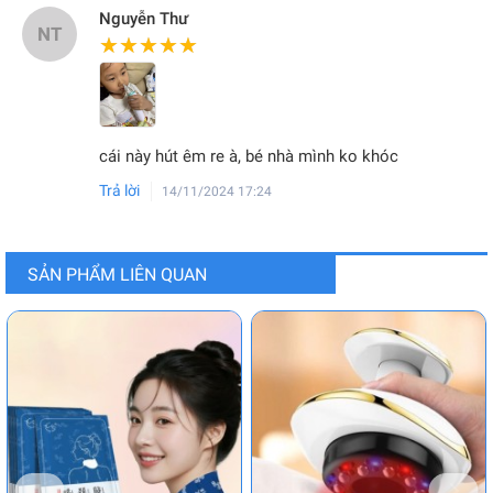
Nguyễn Thư
NT
★★★★★
★★★★★
cái này hút êm re à, bé nhà mình ko khóc
Trả lời
14/11/2024 17:24
SẢN PHẨM LIÊN QUAN