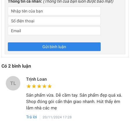
Thông tin cá nhân:
(Thông tin của bạn luôn được bảo mật)
Gửi bình luận
Có
2
bình luận
Trịnh Loan
TL
★★★★★
★★★★★
Sản phẩm vừa. Dễ cầm tay. Sản phẩm đẹp quá xá.
Shop đóng gói cẩn thận giao nhanh. Hút thấy êm
lắm nhà các mẹ
Trả lời
20/11/2024 17:28