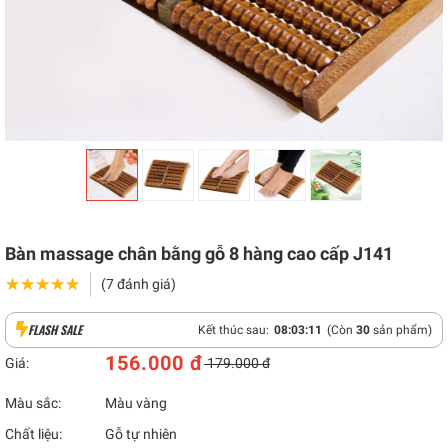
Bàn massage chân bằng gỗ 8 hàng cao cấp J141
★★★★★
★★★★★
(7 đánh giá)
FLASH SALE
Kết thúc sau:
08
:
03
:
10
(Còn
30
sản phẩm)
156.000 đ
Giá:
179.000 đ
Màu sắc:
Màu vàng
Chất liệu:
Gỗ tự nhiên