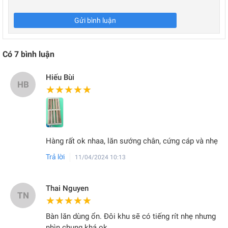
Gửi bình luận
Có
7
bình luận
Hiếu Bùi
HB
★★★★★
★★★★★
Hàng rất ok nhaa, lăn sướng chân, cứng cáp và nhẹ
Trả lời
11/04/2024 10:13
Thai Nguyen
TN
★★★★★
★★★★★
Bàn lăn dùng ổn. Đôi khu sẽ có tiếng rít nhẹ nhưng
nhìn chung khá ok