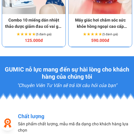
Combo 10 miếng dán nhiệt
Máy giác hơi chăm sóc sức
thảo dược giảm đau cổ vai gáy
khỏe hồng ngoại cao cấp
an toàn BA1872
BA1869
★★★★★
★★★★★
★★★★★
★★★★★
(5 đánh giá)
(5 đánh giá)
125.000đ
590.000đ
GUMIC nỗ lực mang đến sự hài lòng cho khách
hàng của chúng tôi
"Chuyên Viên Tư Vấn sẽ trả lời câu hỏi của bạn"
Chất lượng
Sản phẩm chất lượng, mẫu mã đa dạng cho khách hàng lựa
chọn