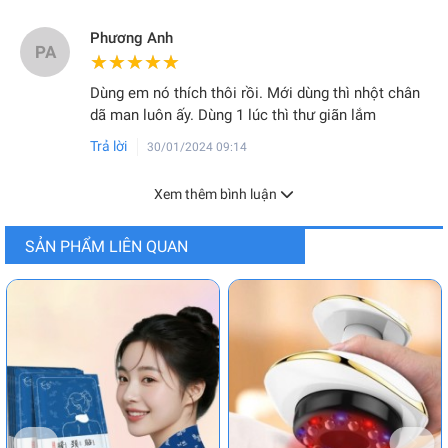
Phương Anh
PA
★★★★★
★★★★★
Dùng em nó thích thôi rồi. Mới dùng thì nhột chân
dã man luôn ấy. Dùng 1 lúc thì thư giãn lắm
Trả lời
30/01/2024 09:14
Xem thêm bình luận
SẢN PHẨM LIÊN QUAN