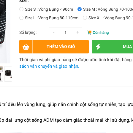
Size:
Size S : Vòng Bụng < 90cm
Size M : Vòng Bụng 70-10
Size L : Vòng Bụng 80-110cm
Size XL : Vòng Bụng 90
-
+
Số lượng:
Còn hàng
THÊM VÀO GIỎ
MUA
Thời gian và phí giao hàng sẽ được ước tính khi đặt hàng
sách vận chuyển và giao nhận.
 trí đều lên vùng lưng, giúp nắn chỉnh cột sống tự nhiên, tạo lự
giúp đai lưng cột sống ADM tạo cảm giác thoải mái khi sử dụng, 