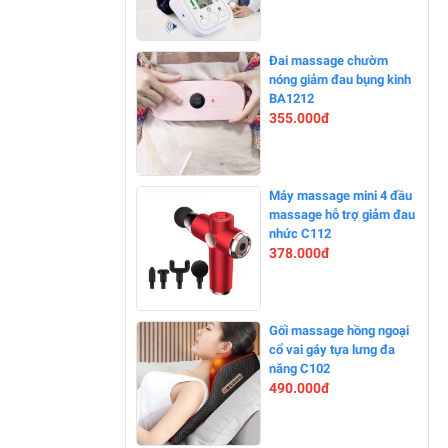
-10%
Đai massage chườm
nóng giảm đau bụng kinh
BA1212
355.000đ
-0%
Máy massage mini 4 đầu
massage hỗ trợ giảm đau
nhức C112
378.000đ
-0%
Gối massage hồng ngoại
cổ vai gáy tựa lưng đa
năng C102
490.000đ