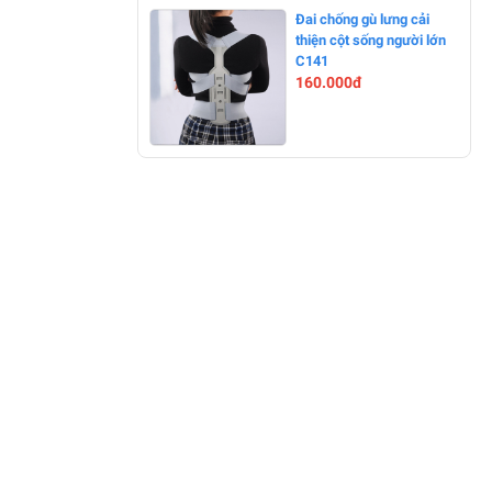
-11%
Đai chống gù lưng cải
thiện cột sống người lớn
C141
160.000đ
-0%