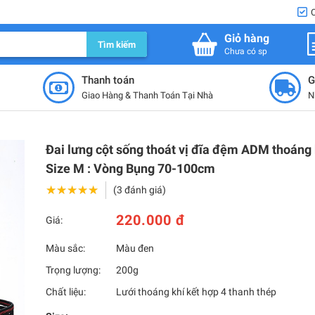
Giỏ hàng
Tìm kiếm
Chưa có sp
Thanh toán
G
Giao Hàng & Thanh Toán Tại Nhà
N
Đai lưng cột sống thoát vị đĩa đệm ADM thoáng
Size M : Vòng Bụng 70-100cm
★★★★★
★★★★★
(3 đánh giá)
220.000 đ
Giá:
Màu sắc:
Màu đen
Trọng lượng:
200g
Chất liệu:
Lưới thoáng khí kết hợp 4 thanh thép