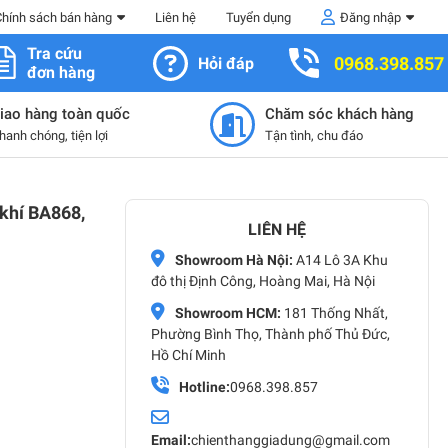
Chính sách bán hàng
Liên hệ
Tuyển dụng
Đăng nhập
Tra cứu
0968.398.857
Hỏi đáp
đơn hàng
iao hàng toàn quốc
Chăm sóc khách hàng
hanh chóng, tiện lợi
Tận tình, chu đáo
 khí BA868,
LIÊN HỆ
Showroom Hà Nội:
A14 Lô 3A Khu
đô thị Định Công, Hoàng Mai, Hà Nội
Showroom HCM:
181 Thống Nhất,
Phường Bình Thọ, Thành phố Thủ Đức,
Hồ Chí Minh
Hotline:
0968.398.857
Email:
chienthanggiadung@gmail.com