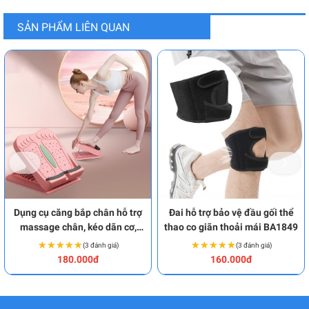
SẢN PHẨM LIÊN QUAN
Dụng cụ căng bắp chân hỗ trợ
Đai hỗ trợ bảo vệ đầu gối thể
massage chân, kéo dãn cơ,
thao co giãn thoải mái BA1849
gân hiệu quả BA1962
★★★★★
★★★★★
★★★★★
★★★★★
(3 đánh giá)
(3 đánh giá)
180.000đ
160.000đ