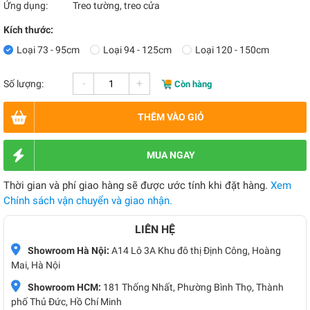
Ứng dụng:
Treo tường, treo cửa
Kích thước:
Loại 73 - 95cm
Loại 94 - 125cm
Loại 120 - 150cm
-
+
Số lượng:
Còn hàng
THÊM VÀO GIỎ
MUA NGAY
Thời gian và phí giao hàng sẽ được ước tính khi đặt hàng.
Xem
Chính sách vận chuyển và giao nhận.
LIÊN HỆ
Showroom Hà Nội:
A14 Lô 3A Khu đô thị Định Công, Hoàng
Mai, Hà Nội
Showroom HCM:
181 Thống Nhất, Phường Bình Thọ, Thành
phố Thủ Đức, Hồ Chí Minh