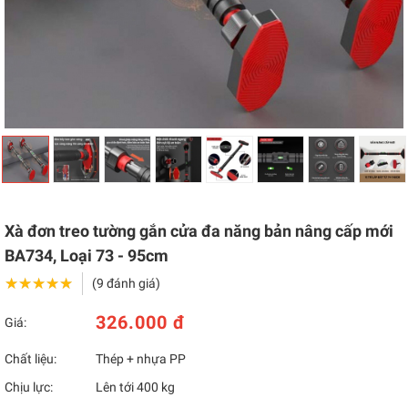
Xà đơn treo tường gắn cửa đa năng bản nâng cấp mới
BA734, Loại 73 - 95cm
★★★★★
★★★★★
(9 đánh giá)
326.000 đ
Giá:
Chất liệu:
Thép + nhựa PP
Chịu lực:
Lên tới 400 kg