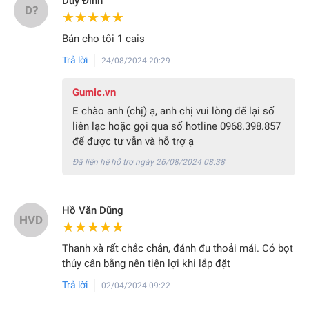
Duy Đính
D?
★★★★★
★★★★★
Bán cho tôi 1 cais
Trả lời
24/08/2024 20:29
Gumic.vn
E chào anh (chị) ạ, anh chị vui lòng để lại số
liên lạc hoặc gọi qua số hotline 0968.398.857
để được tư vẫn và hỗ trợ ạ
Đã liên hệ hỗ trợ ngày 26/08/2024 08:38
Hồ Văn Dũng
HVD
★★★★★
★★★★★
Thanh xà rất chắc chắn, đánh đu thoải mái. Có bọt
thủy cân bằng nên tiện lợi khi lắp đặt
Trả lời
02/04/2024 09:22