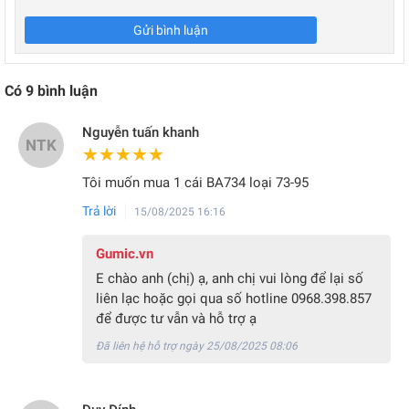
Gửi bình luận
Có
9
bình luận
Nguyễn tuấn khanh
NTK
★★★★★
★★★★★
Tôi muốn mua 1 cái BA734 loại 73-95
Trả lời
15/08/2025 16:16
Gumic.vn
E chào anh (chị) ạ, anh chị vui lòng để lại số
liên lạc hoặc gọi qua số hotline 0968.398.857
để được tư vẫn và hỗ trợ ạ
Đã liên hệ hỗ trợ ngày 25/08/2025 08:06