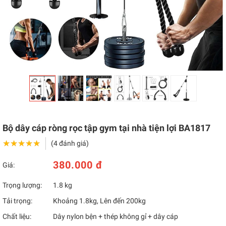
Bộ dây cáp ròng rọc tập gym tại nhà tiện lợi BA1817
★★★★★
★★★★★
(4 đánh giá)
380.000 đ
Giá:
Trọng lượng:
1.8 kg
Tải trọng:
Khoảng 1.8kg, Lên đến 200kg
Chất liệu:
Dây nylon bện + thép không gỉ + dây cáp