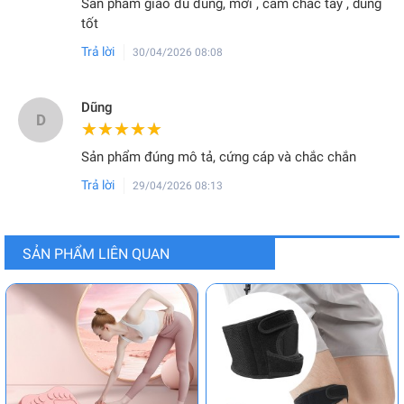
Sản phẩm giao đủ đúng, mới , cầm chắc tay , dùng
tốt
Trả lời
30/04/2026 08:08
Dũng
D
★★★★★
★★★★★
Sản phẩm đúng mô tả, cứng cáp và chắc chắn
Trả lời
29/04/2026 08:13
SẢN PHẨM LIÊN QUAN