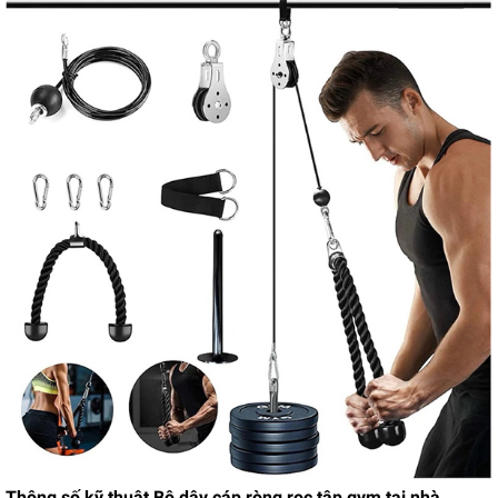
Thông số kỹ thuật Bộ dây cáp ròng rọc tập gym tại nhà