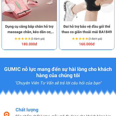
Dụng cụ căng bắp chân hỗ trợ
Đai hỗ trợ bảo vệ đầu gối thể
massage chân, kéo dãn cơ,
thao co giãn thoải mái BA1849
gân hiệu quả BA1962
★★★★★
★★★★★
★★★★★
★★★★★
(3 đánh giá)
(3 đánh giá)
180.000đ
160.000đ
GUMIC nỗ lực mang đến sự hài lòng cho khách
hàng của chúng tôi
"Chuyên Viên Tư Vấn sẽ trả lời câu hỏi của bạn"
Chất lượng