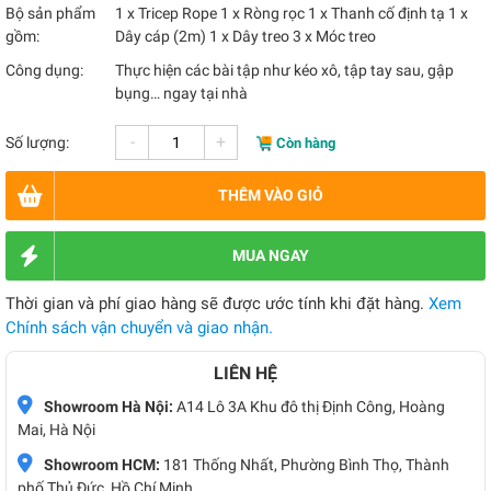
Bộ sản phẩm
1 x Tricep Rope 1 x Ròng rọc 1 x Thanh cố định tạ 1 x
gồm:
Dây cáp (2m) 1 x Dây treo 3 x Móc treo
Công dụng:
Thực hiện các bài tập như kéo xô, tập tay sau, gập
bụng… ngay tại nhà
-
+
Số lượng:
Còn hàng
THÊM VÀO GIỎ
MUA NGAY
Thời gian và phí giao hàng sẽ được ước tính khi đặt hàng.
Xem
Chính sách vận chuyển và giao nhận.
LIÊN HỆ
Showroom Hà Nội:
A14 Lô 3A Khu đô thị Định Công, Hoàng
Mai, Hà Nội
Showroom HCM:
181 Thống Nhất, Phường Bình Thọ, Thành
phố Thủ Đức, Hồ Chí Minh