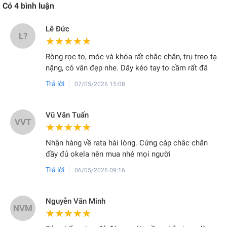
Có
4
bình luận
Lê Đức
L?
★★★★★
★★★★★
Ròng rọc to, móc và khóa rất chắc chắn, trụ treo tạ
nặng, có vân đẹp nhe. Dây kéo tay to cầm rất đã
Trả lời
07/05/2026 15:08
Vũ Văn Tuấn
VVT
★★★★★
★★★★★
Nhận hàng về rata hài lòng. Cứng cáp châc chắn
đầy đủ okela nên mua nhé mọi người
Trả lời
06/05/2026 09:16
Nguyễn Văn Minh
NVM
★★★★★
★★★★★