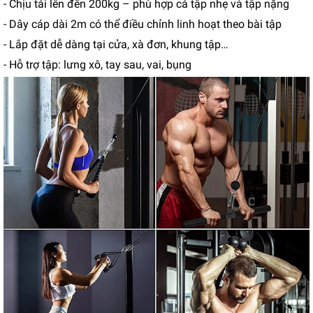
- Chịu tải lên đến 200kg – phù hợp cả tập nhẹ và tập nặng
- Dây cáp dài 2m có thể điều chỉnh linh hoạt theo bài tập
- Lắp đặt dễ dàng tại cửa, xà đơn, khung tập…
- Hỗ trợ tập: lưng xô, tay sau, vai, bụng