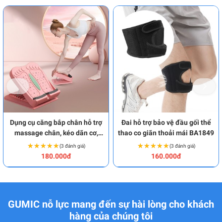
Dụng cụ căng bắp chân hỗ trợ
Đai hỗ trợ bảo vệ đầu gối thể
massage chân, kéo dãn cơ,
thao co giãn thoải mái BA1849
gân hiệu quả BA1962
★★★★★
★★★★★
★★★★★
★★★★★
(3 đánh giá)
(3 đánh giá)
180.000đ
160.000đ
GUMIC nỗ lực mang đến sự hài lòng cho khách
hàng của chúng tôi