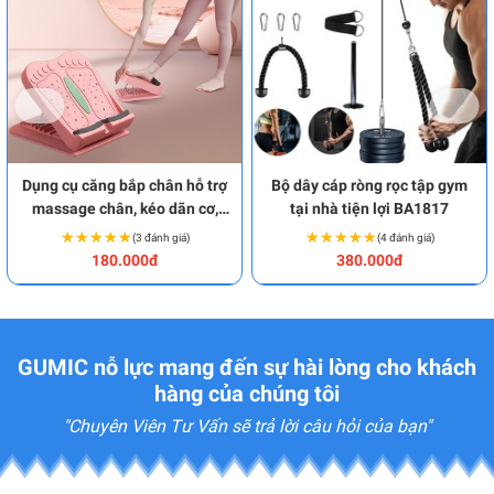
Dụng cụ căng bắp chân hỗ trợ
Bộ dây cáp ròng rọc tập gym
massage chân, kéo dãn cơ,
tại nhà tiện lợi BA1817
gân hiệu quả BA1962
★★★★★
★★★★★
★★★★★
★★★★★
(3 đánh giá)
(4 đánh giá)
180.000đ
380.000đ
GUMIC nỗ lực mang đến sự hài lòng cho khách
hàng của chúng tôi
"Chuyên Viên Tư Vấn sẽ trả lời câu hỏi của bạn"