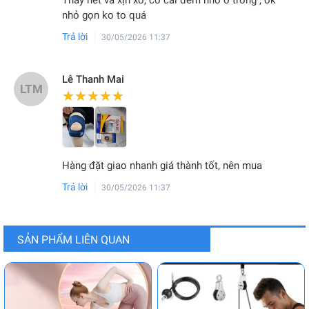
Thấy nét và xịn xò, có cái đêm nhỏ ở trong , ok
nhỏ gọn ko to quá
Trả lời
30/05/2026 11:37
Lê Thanh Mai
LTM
★★★★★
★★★★★
Hàng đặt giao nhanh giá thành tốt, nên mua
Trả lời
30/05/2026 11:37
SẢN PHẨM LIÊN QUAN