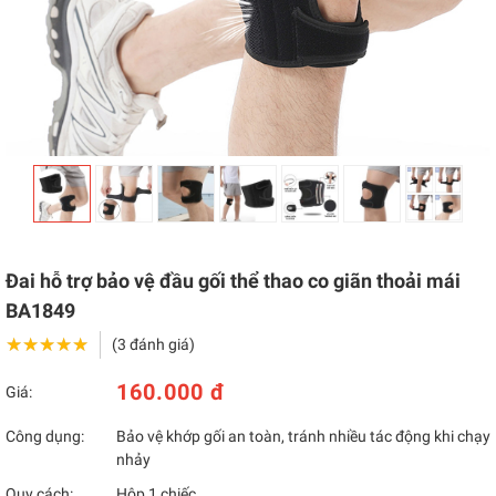
Đai hỗ trợ bảo vệ đầu gối thể thao co giãn thoải mái
BA1849
★★★★★
★★★★★
(3 đánh giá)
160.000 đ
Giá:
Công dụng:
Bảo vệ khớp gối an toàn, tránh nhiều tác động khi chạy
nhảy
Quy cách:
Hộp 1 chiếc