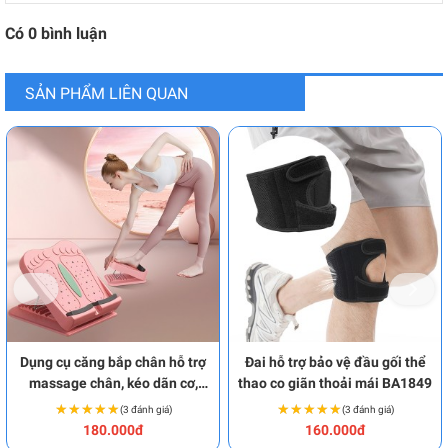
Có
0
bình luận
SẢN PHẨM LIÊN QUAN
Dụng cụ căng bắp chân hỗ trợ
Đai hỗ trợ bảo vệ đầu gối thể
massage chân, kéo dãn cơ,
thao co giãn thoải mái BA1849
gân hiệu quả BA1962
★★★★★
★★★★★
★★★★★
★★★★★
(3 đánh giá)
(3 đánh giá)
180.000đ
160.000đ