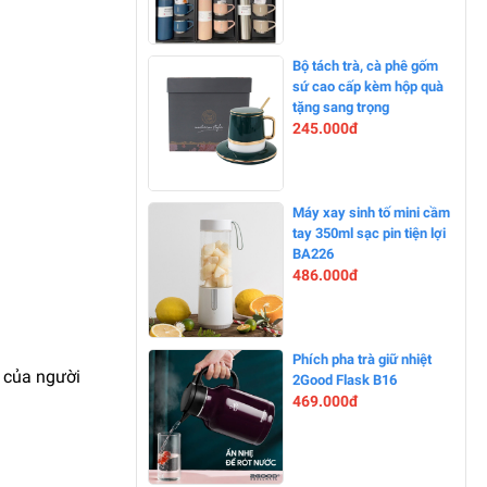
-0%
Bộ tách trà, cà phê gốm
sứ cao cấp kèm hộp quà
tặng sang trọng
245.000đ
-0%
Máy xay sinh tố mini cầm
tay 350ml sạc pin tiện lợi
BA226
486.000đ
-0%
Phích pha trà giữ nhiệt
i của người
2Good Flask B16
469.000đ