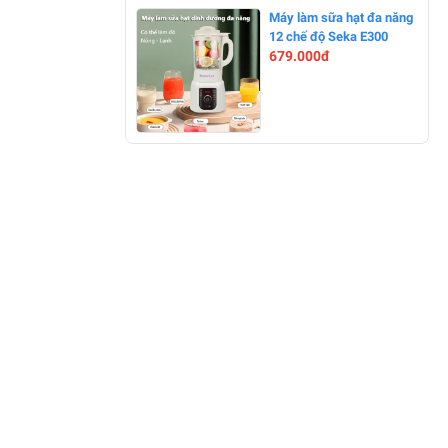
-0%
Máy làm sữa hạt đa năng
12 chế độ Seka E300
679.000đ
-0%