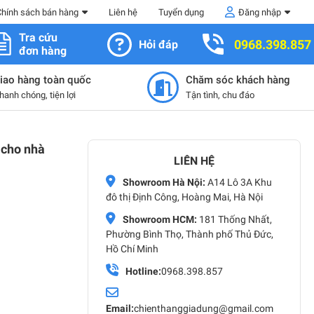
Chính sách bán hàng
Liên hệ
Tuyển dụng
Đăng nhập
Tra cứu
0968.398.857
Hỏi đáp
đơn hàng
iao hàng toàn quốc
Chăm sóc khách hàng
hanh chóng, tiện lợi
Tận tình, chu đáo
 cho nhà
LIÊN HỆ
Showroom Hà Nội:
A14 Lô 3A Khu
đô thị Định Công, Hoàng Mai, Hà Nội
Showroom HCM:
181 Thống Nhất,
Phường Bình Thọ, Thành phố Thủ Đức,
Hồ Chí Minh
Hotline:
0968.398.857
Email:
chienthanggiadung@gmail.com