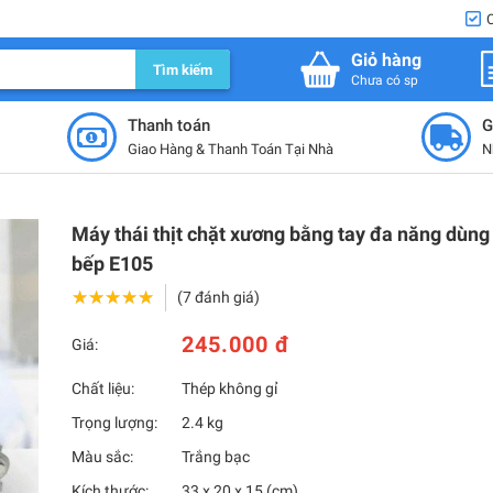
Giỏ hàng
Tìm kiếm
Chưa có sp
Thanh toán
G
Giao Hàng & Thanh Toán Tại Nhà
N
Máy thái thịt chặt xương bằng tay đa năng dùng
bếp E105
★★★★★
★★★★★
(7 đánh giá)
245.000 đ
Giá:
Chất liệu:
Thép không gỉ
Trọng lượng:
2.4 kg
Màu sắc:
Trắng bạc
Kích thước:
33 x 20 x 15 (cm)