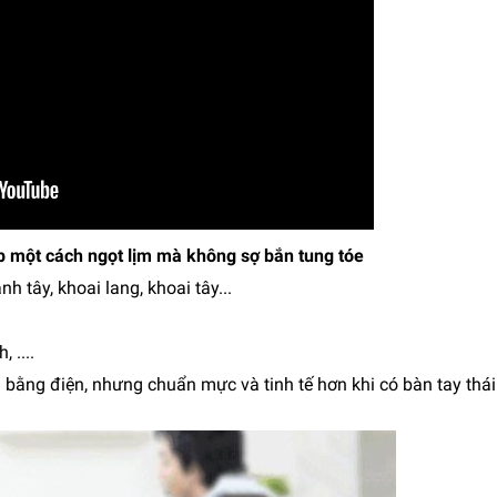
p một cách ngọt lịm mà không sợ bắn tung tóe
nh tây, khoai lang, khoai tây...
 ....
hái bằng điện, nhưng chuẩn mực và tinh tế hơn khi có bàn tay thá