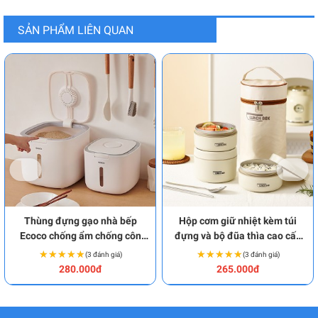
SẢN PHẨM LIÊN QUAN
Thùng đựng gạo nhà bếp
Hộp cơm giữ nhiệt kèm túi
Ecoco chống ẩm chống côn
đựng và bộ đũa thìa cao cấp
trùng BA2030
BA2017
★★★★★
★★★★★
★★★★★
★★★★★
(3 đánh giá)
(3 đánh giá)
280.000đ
265.000đ